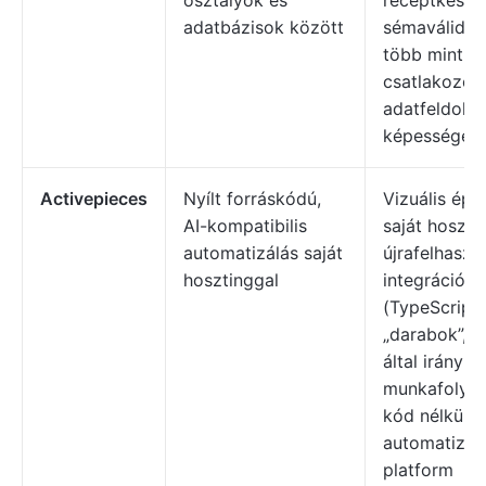
osztályok és
receptkészít
adatbázisok között
sémaválidálá
több mint 1
csatlakozó, f
adatfeldolg
képességek
Activepieces
Nyílt forráskódú,
Vizuális épít
AI-kompatibilis
saját hoszto
automatizálás saját
újrafelhaszn
hosztinggal
integrációk
(TypeScript)
„darabok”, 
által irányíto
munkafolya
kód nélküli
automatizálá
platform