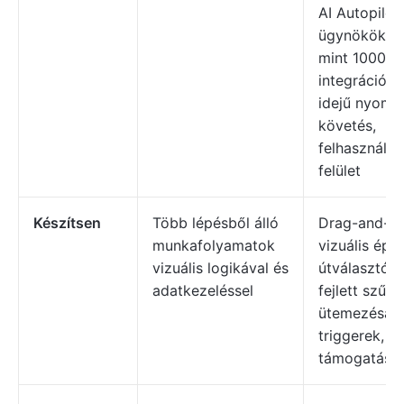
AI Autopilot
ügynökök, t
mint 1000
integráció, 
idejű nyomo
követés,
felhasználób
felület
Készítsen
Több lépésből álló
Drag-and-d
munkafolyamatok
vizuális épít
vizuális logikával és
útválasztók,
adatkezeléssel
fejlett szűrő
ütemezésal
triggerek, 
támogatás