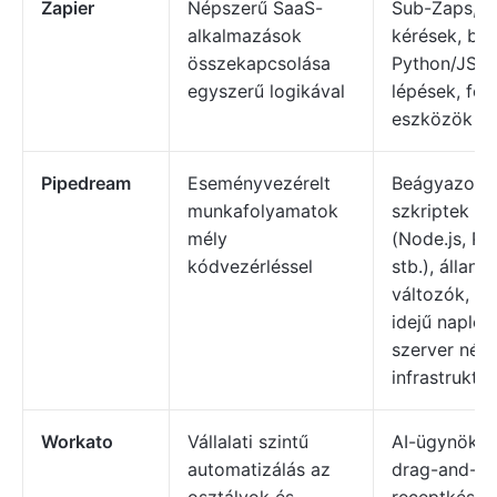
Zapier
Népszerű SaaS-
Sub-Zaps, e
alkalmazások
kérések, beé
összekapcsolása
Python/JS
egyszerű logikával
lépések, fo
eszközök
Pipedream
Eseményvezérelt
Beágyazott
munkafolyamatok
szkriptek
mély
(Node.js, Py
kódvezérléssel
stb.), álland
változók, va
idejű naplóz
szerver nélkü
infrastruktúr
Workato
Vállalati szintű
AI-ügynökök
automatizálás az
drag-and-d