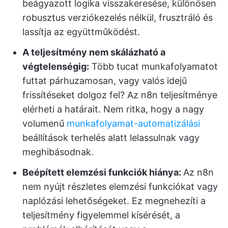
beágyazott logika visszakeresése, különösen
robusztus verziókezelés nélkül, frusztráló és
lassítja az együttműködést.
A teljesítmény nem skálázható a
végtelenségig:
Több tucat munkafolyamatot
futtat párhuzamosan, vagy valós idejű
frissítéseket dolgoz fel? Az n8n teljesítménye
elérheti a határait. Nem ritka, hogy a nagy
volumenű
munkafolyamat-automatizálási
beállítások terhelés alatt lelassulnak vagy
meghibásodnak.
Beépített elemzési funkciók hiánya:
Az n8n
nem nyújt részletes elemzési funkciókat vagy
naplózási lehetőségeket. Ez megnehezíti a
teljesítmény figyelemmel kísérését, a