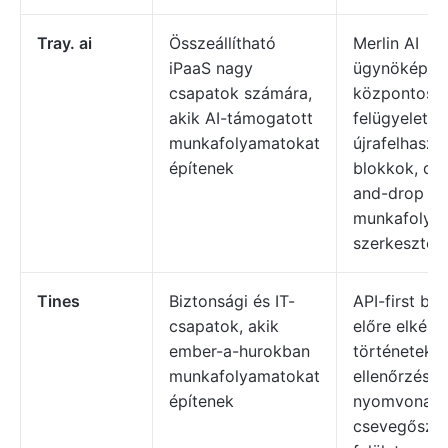
Tray. ai
Összeállítható
Merlin AI
iPaaS nagy
ügynöképítő
csapatok számára,
központosít
akik AI-támogatott
felügyelet,
munkafolyamatokat
újrafelhaszn
építenek
blokkok, dr
and-drop
munkafolya
szerkesztő
Tines
Biztonsági és IT-
API-first buil
csapatok, akik
előre elkészí
ember-a-hurokban
történetek,
munkafolyamatokat
ellenőrzési
építenek
nyomvonala
csevegősze