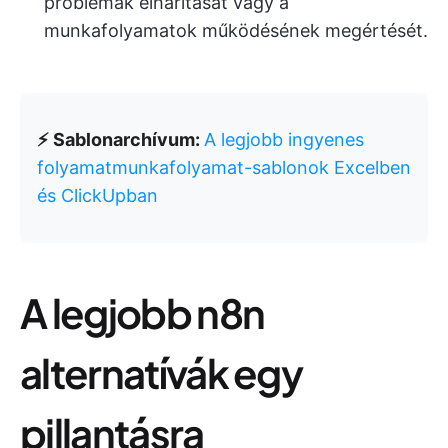
problémák elhárítását vagy a
munkafolyamatok működésének megértését.
⚡ Sablonarchívum:
A legjobb ingyenes
folyamatmunkafolyamat-sablonok Excelben
és ClickUpban
A legjobb n8n
alternatívák egy
pillantásra