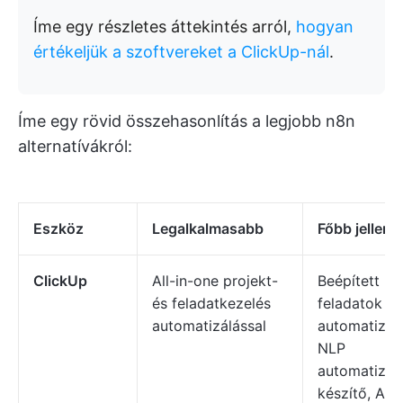
Íme egy részletes áttekintés arról,
hogyan
értékeljük a szoftvereket a ClickUp-nál
.
Íme egy rövid összehasonlítás a legjobb n8n
alternatívákról:
Eszköz
Legalkalmasabb
Főbb jellem
ClickUp
All-in-one projekt-
Beépített
és feladatkezelés
feladatok
automatizálással
automatizál
NLP
automatizál
készítő, AI 