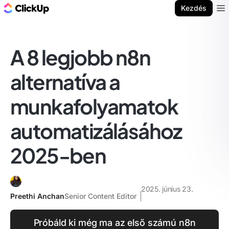
ClickUp blog
Kezdés
Ope
A 8 legjobb n8n
alternatíva a
munkafolyamatok
automatizálásához
2025-ben
2025. június 23.
Preethi Anchan
Senior Content Editor
Próbáld ki még ma az első számú n8n