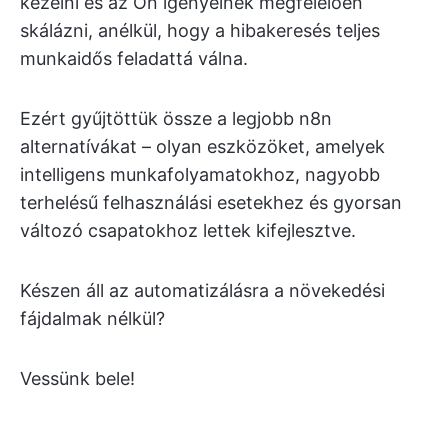
kezelni és az Ön igényeinek megfelelően
skálázni, anélkül, hogy a hibakeresés teljes
munkaidős feladattá válna.
Ezért gyűjtöttük össze a legjobb n8n
alternatívákat – olyan eszközöket, amelyek
intelligens munkafolyamatokhoz, nagyobb
terhelésű felhasználási esetekhez és gyorsan
változó csapatokhoz lettek kifejlesztve.
Készen áll az automatizálásra a növekedési
fájdalmak nélkül?
Vessünk bele!