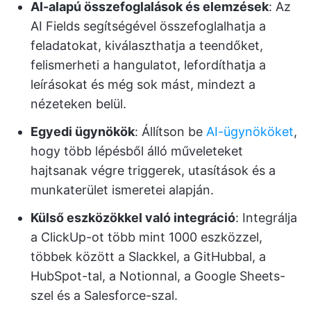
AI-alapú összefoglalások és elemzések
: Az
AI Fields segítségével összefoglalhatja a
feladatokat, kiválaszthatja a teendőket,
felismerheti a hangulatot, lefordíthatja a
leírásokat és még sok mást, mindezt a
nézeteken belül.
Egyedi ügynökök
: Állítson be
AI-ügynököket
,
hogy több lépésből álló műveleteket
hajtsanak végre triggerek, utasítások és a
munkaterület ismeretei alapján.
Külső eszközökkel való integráció
: Integrálja
a ClickUp-ot több mint 1000 eszközzel,
többek között a Slackkel, a GitHubbal, a
HubSpot-tal, a Notionnal, a Google Sheets-
szel és a Salesforce-szal.