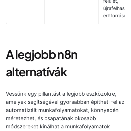
felület,
újrafelhaszn
erőforrások
A legjobb n8n
alternatívák
Vessünk egy pillantást a legjobb eszközökre,
amelyek segítségével gyorsabban építheti fel az
automatizált munkafolyamatokat, könnyedén
méretezhet, és csapatának okosabb
módszereket kínálhat a munkafolyamatok