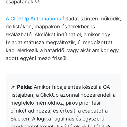
csapatának 👇
A ClickUp Automations
feladat szinten működik,
de listákon, mappákon és terekben is
skálázható. Akciókat indíthat el, amikor egy
feladat státusza megváltozik, új megbízottat
kap, elérkezik a határidő, vagy akár amikor egy
adott egyéni mező frissül.
📌
Példa
: Amikor hibajelentés készül a QA
listájában, a ClickUp azonnal hozzárendeli a
megfelelő mérnökhöz, piros prioritási
címkét ad hozzá, és értesíti a csapatot a
Slacken. A logika rugalmas és egyszerű
szerkezetet követ: kiváltó ok → feltétel →