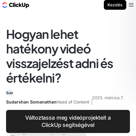
ClickUp blog
Kezdés
Ope
Hogyan lehet
hatékony videó
visszajelzést adni és
értékelni?
2025. március 7.
Sudarshan Somanathan
Head of Content
Változtassa meg videóprojekteit a
ClickUp segítségével