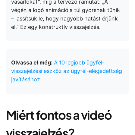
vásárlókat”, míg a tervező rámutat: „A
végén a logó animációja túl gyorsnak tűnik
– lassítsuk le, hogy nagyobb hatást érjünk
el.” Ez egy konstruktív visszajelzés.
Olvassa el még:
A 10 legjobb ügyfél-
visszajelzési eszköz az ügyfél-elégedettség
javításához
Miért fontos a videó
visszajelzés?