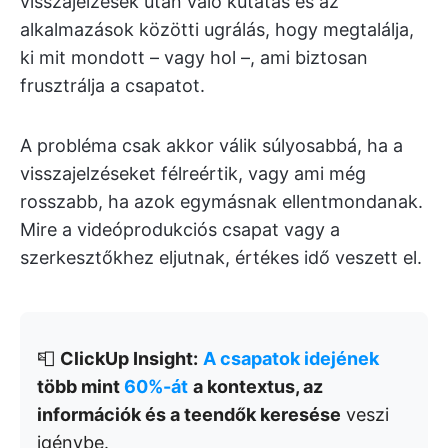
visszajelzések után való kutatás és az
alkalmazások közötti ugrálás, hogy megtalálja,
ki mit mondott – vagy hol –, ami biztosan
frusztrálja a csapatot.
A probléma csak akkor válik súlyosabbá, ha a
visszajelzéseket félreértik, vagy ami még
rosszabb, ha azok egymásnak ellentmondanak.
Mire a videóprodukciós csapat vagy a
szerkesztőkhez eljutnak, értékes idő veszett el.
📮
ClickUp Insight:
A csapatok idejének
több mint
60%-át
a kontextus, az
információk és a teendők keresése
veszi
igénybe.