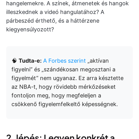
hangelemekre. A színek, átmenetek és hangok
illeszkednek a videó hangulatához? A
párbeszéd érthető, és a háttérzene
kiegyensúlyozott?
🧠
Tudta-e:
A Forbes szerint
„aktívan
figyelni” és „szándékosan megosztani a
figyelmét” nem ugyanaz. Ez arra késztette
az NBA-t, hogy rövidebb mérkőzéseket
fontoljon meg, hogy megfeleljen a
csökkenő figyelemfelkeltő képességnek.
2. lépés: Legyen konkrét a