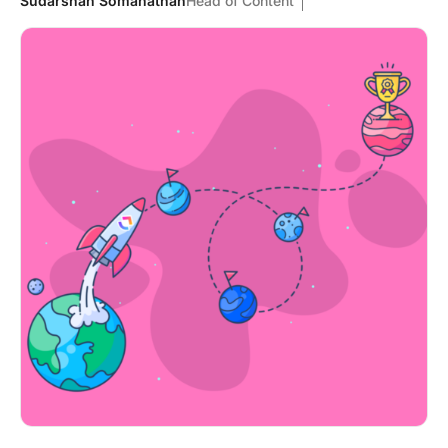
Sudarshan Somanathan
Head of Content