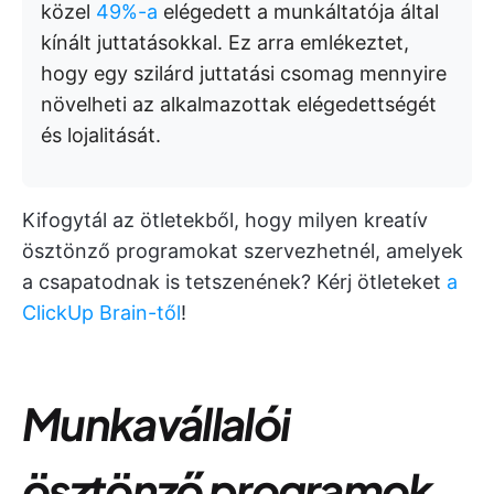
közel
49%-a
elégedett a munkáltatója által
kínált juttatásokkal. Ez arra emlékeztet,
hogy egy szilárd juttatási csomag mennyire
növelheti az alkalmazottak elégedettségét
és lojalitását.
Kifogytál az ötletekből, hogy milyen kreatív
ösztönző programokat szervezhetnél, amelyek
a csapatodnak is tetszenének? Kérj ötleteket
a
ClickUp Brain-től
!
Munkavállalói
ösztönző programok