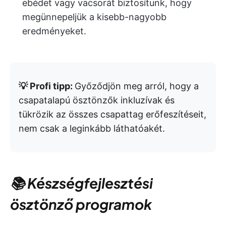
ebédet vagy vacsorát biztosítunk, hogy
megünnepeljük a kisebb-nagyobb
eredményeket.
💡 Profi tipp:
Győződjön meg arról, hogy a
csapatalapú ösztönzők inkluzívak és
tükrözik az összes csapattag erőfeszítéseit,
nem csak a leginkább láthatóakét.
📚 Készségfejlesztési
ösztönző programok