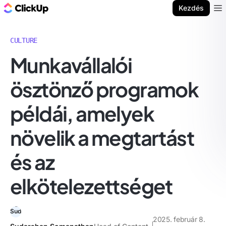
ClickUp blog
Kezdés
Ope
CULTURE
Munkavállalói
ösztönző programok
példái, amelyek
növelik a megtartást
és az
elkötelezettséget
2025. február 8.