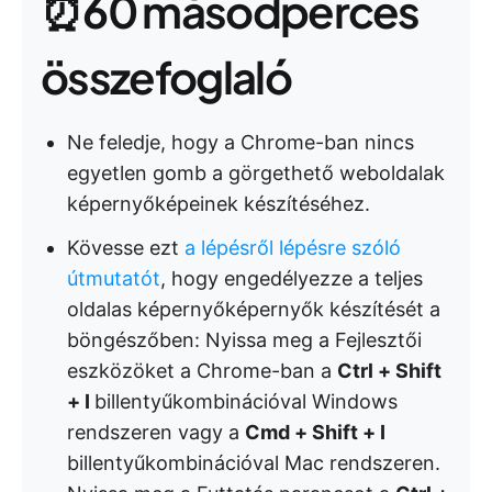
⏰60 másodperces
összefoglaló
Ne feledje, hogy a Chrome-ban nincs
egyetlen gomb a görgethető weboldalak
képernyőképeinek készítéséhez.
Kövesse ezt
a lépésről lépésre szóló
útmutatót
, hogy engedélyezze a teljes
oldalas képernyőképernyők készítését a
böngészőben: Nyissa meg a Fejlesztői
eszközöket a Chrome-ban a
Ctrl + Shift
+ I
billentyűkombinációval Windows
rendszeren vagy a
Cmd + Shift + I
billentyűkombinációval Mac rendszeren.