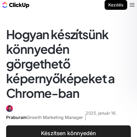
ClickUp blog
Kezdés
Ope
Hogyan készítsünk
könnyedén
görgethető
képernyőképeket a
Chrome-ban
2025. január 16.
Praburam
Growth Marketing Manager
Készítsen könnyedén