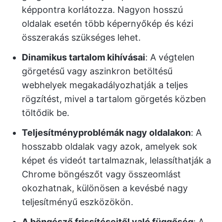
képpontra korlátozza. Nagyon hosszú
oldalak esetén több képernyőkép és kézi
összerakás szükséges lehet.
Dinamikus tartalom kihívásai
: A végtelen
görgetésű vagy aszinkron betöltésű
webhelyek megakadályozhatják a teljes
rögzítést, mivel a tartalom görgetés közben
töltődik be.
Teljesítményproblémák nagy oldalakon
: A
hosszabb oldalak vagy azok, amelyek sok
képet és videót tartalmaznak, lelassíthatják a
Chrome böngészőt vagy összeomlást
okozhatnak, különösen a kevésbé nagy
teljesítményű eszközökön.
A böngésző frissítéseitől való függőség
: A