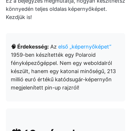
Ez a bejegyzés megmutatja, hogyan készíthetsz
könnyedén teljes oldalas képernyőképet.
Kezdjük is!
🧠 Érdekesség:
Az
első „képernyőképet”
1959-ben készítették egy Polaroid
fényképezőgéppel. Nem egy weboldalról
készült, hanem egy katonai minőségű, 213
millió euró értékű katódsugár-képernyőn
megjelenített pin-up rajzról!