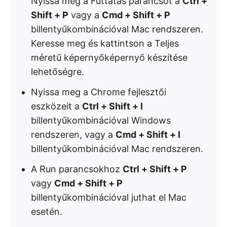
Nyissa meg a Futtatás parancsot a
Ctrl +
Shift + P
vagy a
Cmd + Shift + P
billentyűkombinációval Mac rendszeren.
Keresse meg és kattintson a Teljes
méretű képernyőképernyő készítése
lehetőségre.
Nyissa meg a Chrome fejlesztői
eszközeit a
Ctrl + Shift + I
billentyűkombinációval Windows
rendszeren, vagy a
Cmd + Shift + I
billentyűkombinációval Mac rendszeren.
A Run parancsokhoz
Ctrl + Shift + P
vagy
Cmd + Shift + P
billentyűkombinációval juthat el Mac
esetén.