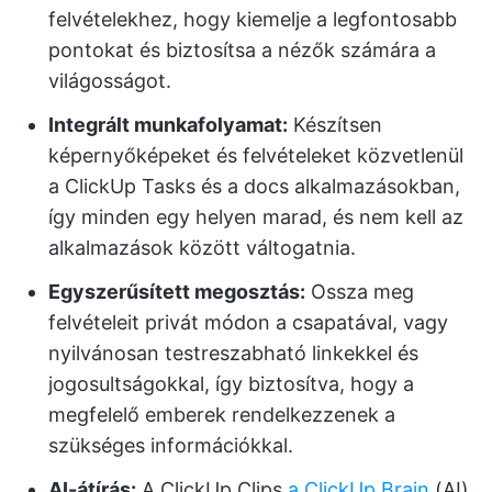
felvételekhez, hogy kiemelje a legfontosabb
pontokat és biztosítsa a nézők számára a
világosságot.
Integrált munkafolyamat:
Készítsen
képernyőképeket és felvételeket közvetlenül
a ClickUp Tasks és a docs alkalmazásokban,
így minden egy helyen marad, és nem kell az
alkalmazások között váltogatnia.
Egyszerűsített megosztás:
Ossza meg
felvételeit privát módon a csapatával, vagy
nyilvánosan testreszabható linkekkel és
jogosultságokkal, így biztosítva, hogy a
megfelelő emberek rendelkezzenek a
szükséges információkkal.
AI-átírás:
A ClickUp Clips
a ClickUp Brain
(AI)