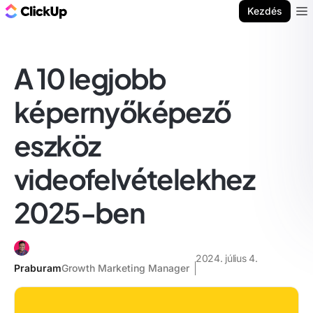
ClickUp blog
Kezdés
Ope
A 10 legjobb
képernyőképező
eszköz
videofelvételekhez
2025-ben
2024. július 4.
Praburam
Growth Marketing Manager