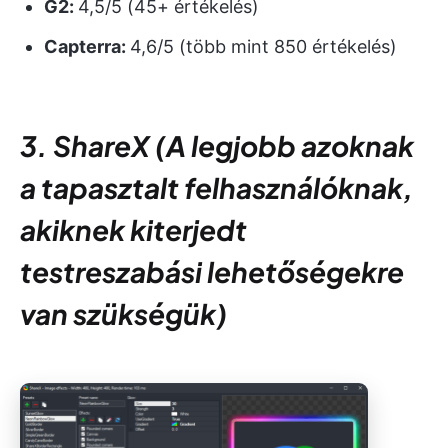
G2:
4,5/5 (45+ értékelés)
Capterra:
4,6/5 (több mint 850 értékelés)
3. ShareX
(
A legjobb azoknak
a tapasztalt felhasználóknak,
akiknek kiterjedt
testreszabási lehetőségekre
van szükségük)