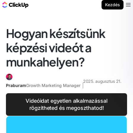
ClickUp blog
Kezdés
Ope
Hogyan készítsünk
képzési videót a
munkahelyen?
2025. augusztus 21.
Praburam
Growth Marketing Manager
Videóidat egyetlen alkalmazással
rögzítheted és megoszthatod!