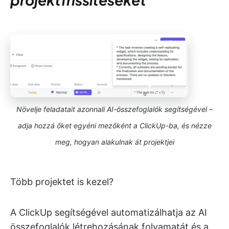
Növelje feladatait azonnali AI-összefoglalók segítségével –
adja hozzá őket egyéni mezőként a ClickUp-ba, és nézze
meg, hogyan alakulnak át projektjei
Több projektet is kezel?
A ClickUp segítségével automatizálhatja az AI
összefoglalók létrehozásának folyamatát és a