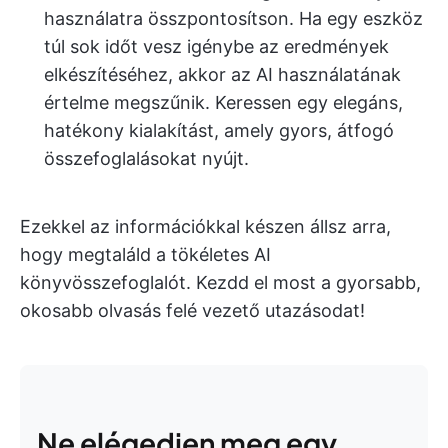
használatra összpontosítson. Ha egy eszköz
túl sok időt vesz igénybe az eredmények
elkészítéséhez, akkor az AI használatának
értelme megszűnik. Keressen egy elegáns,
hatékony kialakítást, amely gyors, átfogó
összefoglalásokat nyújt.
Ezekkel az információkkal készen állsz arra,
hogy megtaláld a tökéletes AI
könyvösszefoglalót. Kezdd el most a gyorsabb,
okosabb olvasás felé vezető utazásodat!
Ne elégedjen meg egy