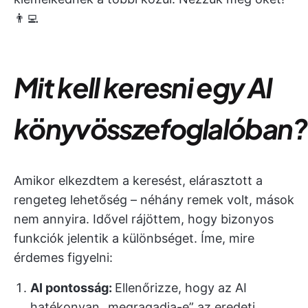
👨‍💻
Mit kell keresni egy AI
könyvösszefoglalóban?
Amikor elkezdtem a keresést, elárasztott a
rengeteg lehetőség – néhány remek volt, mások
nem annyira. Idővel rájöttem, hogy bizonyos
funkciók jelentik a különbséget. Íme, mire
érdemes figyelni:
AI pontosság:
Ellenőrizze, hogy az AI
hatékonyan „megragadja-e” az eredeti