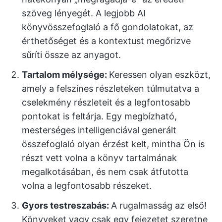
szöveg lényegét. A legjobb AI
könyvösszefoglaló a fő gondolatokat, az
érthetőséget és a kontextust megőrizve
sűríti össze az anyagot.
Tartalom mélysége:
Keressen olyan eszközt,
amely a felszínes részleteken túlmutatva a
cselekmény részleteit és a legfontosabb
pontokat is feltárja. Egy megbízható,
mesterséges intelligenciával generált
összefoglaló olyan érzést kelt, mintha Ön is
részt vett volna a könyv tartalmának
megalkotásában, és nem csak átfutotta
volna a legfontosabb részeket.
Gyors testreszabás:
A rugalmasság az első!
Könyveket vagy csak egy fejezetet szeretne