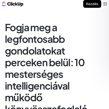
ClickUp blog
Kezdés
Ope
Fogja meg a
legfontosabb
gondolatokat
perceken belül: 10
mesterséges
intelligenciával
működő
könyvösszefoglaló,