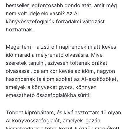
bestseller legfontosabb gondolatát, amit még
nem volt ideje elolvasni? Az AI
könyvösszefoglalók forradalmi változást
hozhatnak.
Megértem – a zsúfolt napirendek miatt kevés
idő marad a mélyreható olvasásra. Mivel
szeretek tanulni, szívesen töltenék órákat
olvasással, de amikor kevés az időm, nagyon
hasznosnak találom azokat az AI-eszközöket,
amelyek a könyveket gyors, könnyen
emészthető összefoglalókba sűríti!
Többet kipróbáltam, és kiválasztottam 10 olyan
AI könyvösszefoglalót, amelyek igazán
kiemelkednek a többi közül. Nézzük meg őket!