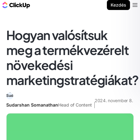
ClickUp blog
Kezdés
Ope
Hogyan valósítsuk
meg a termékvezérelt
növekedési
marketingstratégiákat?
2024. november 8.
Sudarshan Somanathan
Head of Content