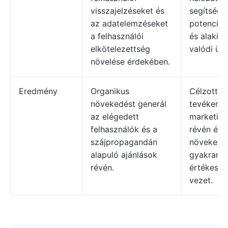
visszajelzéseket és
segítségé
az adatelemzéseket
potenciáli
a felhasználói
és alakítj
elkötelezettség
valódi üg
növelése érdekében.
Eredmény
Organikus
Célzott ér
növekedést generál
tevékeny
az elégedett
marketing
felhasználók és a
révén érhe
szájpropagandán
növekedés
alapuló ajánlások
gyakran 
révén.
értékesíté
vezet.