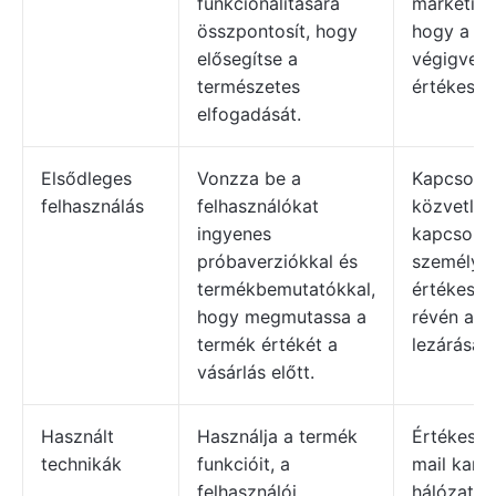
funkcionalitására
marketin
összpontosít, hogy
hogy a vá
elősegítse a
végigveze
természetes
értékesíté
elfogadását.
Elsődleges
Vonzza be a
Kapcsolat
felhasználás
felhasználókat
közvetlen
ingyenes
kapcsolat
próbaverziókkal és
személyre
termékbemutatókkal,
értékesíté
hogy megmutassa a
révén az 
termék értékét a
lezárása 
vásárlás előtt.
Használt
Használja a termék
Értékesíté
technikák
funkcióit, a
mail kam
felhasználói
hálózatép