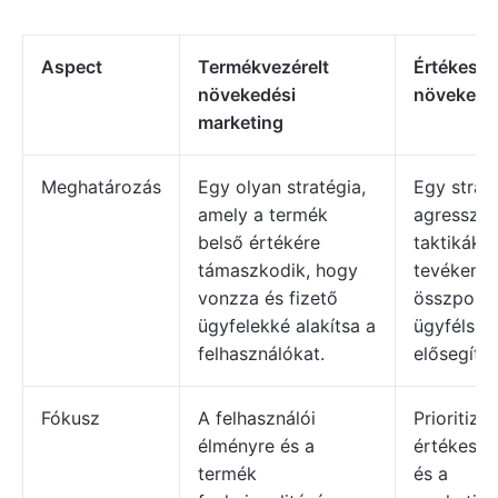
Aspect
Termékvezérelt
Értékesít
növekedési
növekedé
marketing
Meghatározás
Egy olyan stratégia,
Egy strat
amely a termék
agresszív 
belső értékére
taktikákr
támaszkodik, hogy
tevékeny
vonzza és fizető
összponto
ügyfelekké alakítsa a
ügyfélsze
felhasználókat.
elősegíté
Fókusz
A felhasználói
Prioritizál
élményre és a
értékesít
termék
és a