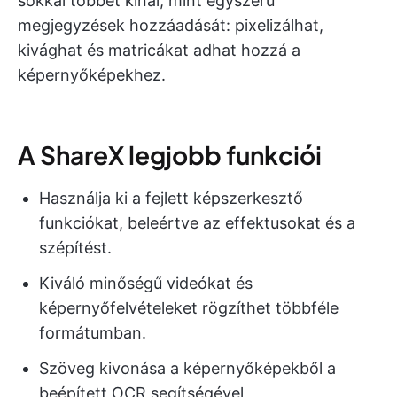
sokkal többet kínál, mint egyszerű
megjegyzések hozzáadását: pixelizálhat,
kivághat és matricákat adhat hozzá a
képernyőképekhez.
A ShareX legjobb funkciói
Használja ki a fejlett képszerkesztő
funkciókat, beleértve az effektusokat és a
szépítést.
Kiváló minőségű videókat és
képernyőfelvételeket rögzíthet többféle
formátumban.
Szöveg kivonása a képernyőképekből a
beépített OCR segítségével