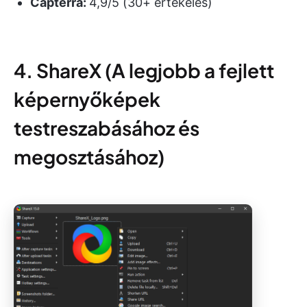
Capterra:
4,9/5 (30+ értékelés)
4. ShareX (A legjobb a fejlett
képernyőképek
testreszabásához és
megosztásához)