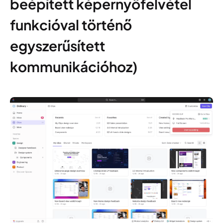
beépített képernyőfelvétel
funkcióval történő
egyszerűsített
kommunikációhoz)