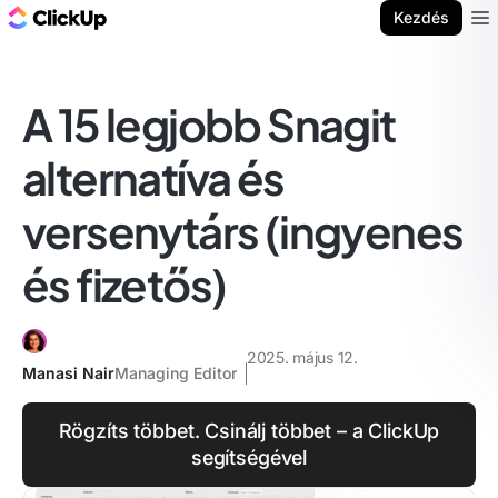
ClickUp blog
Kezdés
Ope
A 15 legjobb Snagit
alternatíva és
versenytárs (ingyenes
és fizetős)
2025. május 12.
Manasi Nair
Managing Editor
Rögzíts többet. Csinálj többet – a ClickUp
segítségével