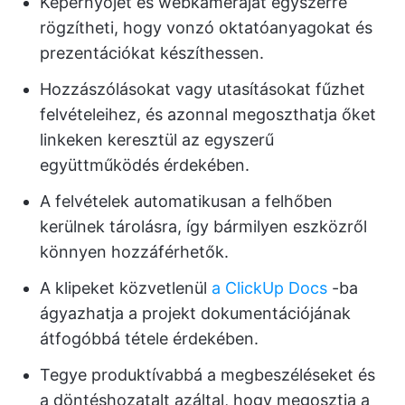
Képernyőjét és webkameráját egyszerre
rögzítheti, hogy vonzó oktatóanyagokat és
prezentációkat készíthessen.
Hozzászólásokat vagy utasításokat fűzhet
felvételeihez, és azonnal megoszthatja őket
linkeken keresztül az egyszerű
együttműködés érdekében.
A felvételek automatikusan a felhőben
kerülnek tárolásra, így bármilyen eszközről
könnyen hozzáférhetők.
A klipeket közvetlenül
a ClickUp Docs
-ba
ágyazhatja a projekt dokumentációjának
átfogóbbá tétele érdekében.
Tegye produktívabbá a megbeszéléseket és
a döntéshozatalt azáltal, hogy megosztja a