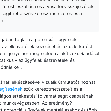
lő testreszabása és a vásárlói visszajelzések
e segíthet a szűk keresztmetszetek és a
an.
gában foglalja a potenciális ügyfelek
, az ellenvetések kezelését és az üzletkötést,
eti igényeinek megfelelően alakítsa ki. Ráadásul
tatikus – az ügyfelek észrevételei és
ődnie kell.
ának elkészítésével vizuális útmutatót hozhat
segítésének
szűk keresztmetszeteit és a
világos értékesítési folyamat segít csapatának
olt munkavégzésben. Az eredmény?
t potenciális ügyfelek megtalálásához és több