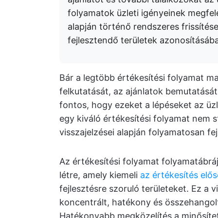
folyamatok üzleti igényeinek megfele
alapján történő rendszeres frissítés
fejlesztendő területek azonosításáb
Bár a legtöbb értékesítési folyamat ma
felkutatását, az ajánlatok bemutatását
fontos, hogy ezeket a lépéseket az üzl
egy kiváló értékesítési folyamat nem s
visszajelzései alapján folyamatosan fejl
Az értékesítési folyamat folyamatábráj
létre, amely kiemeli
az értékesítés elő
fejlesztésre szoruló területeket. Ez a 
koncentrált, hatékony és összehang
Hatékonyabb megközelítés a minősítet