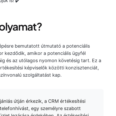
jük is! ✔️
 folyamat?
lépésre bemutatott útmutató a potenciális
r kezdődik, amikor a potenciális ügyfél
áig és az utólagos nyomon követésig tart. Ez a
értékesítési képviselők közötti konzisztenciát,
zínvonalú szolgáltatást kap.
jánlás útján érkezik, a CRM értékesítési
telefonhívást, egy személyre szabott
 üzlet lezárása érdekében. Az értékesítési