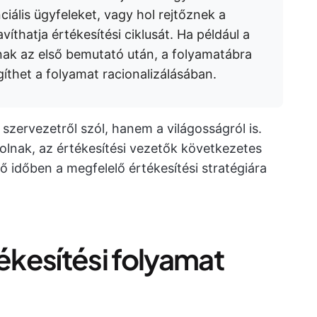
nciális ügyfeleket, vagy hol rejtőznek a
íthatja értékesítési ciklusát. Ha például a
nak az első bemutató után, a folyamatábra
gíthet a folyamat racionalizálásában.
szervezetről szól, hanem a világosságról is.
zolnak, az értékesítési vezetők következetes
 időben a megfelelő értékesítési stratégiára
tékesítési folyamat