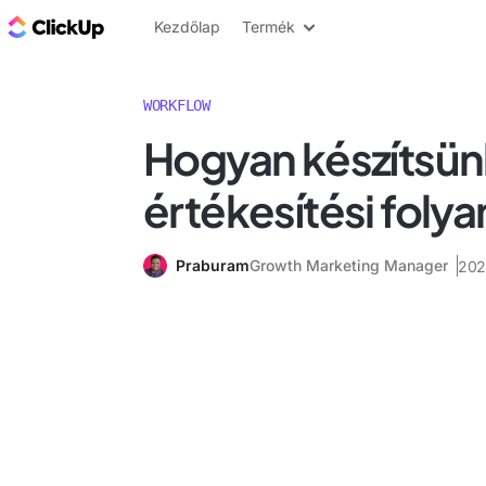
ClickUp blog
Kezdőlap
Termék
WORKFLOW
Hogyan készítsün
értékesítési foly
Praburam
Growth Marketing Manager
202