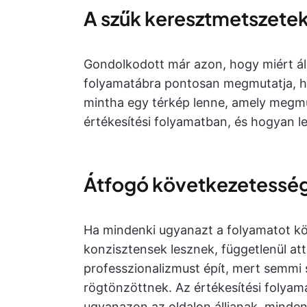
A szűk keresztmetszetek
Gondolkodott már azon, hogy miért ál
folyamatábra pontosan megmutatja, ho
mintha egy térkép lenne, amely megmu
értékesítési folyamatban, és hogyan le
Átfogó következetessé
Ha mindenki ugyanazt a folyamatot köv
konzisztensek lesznek, függetlenül att
professzionalizmust épít, mert semmi 
rögtönzöttnek. Az értékesítési folyama
ugyanazon az oldalon álljanak, minde