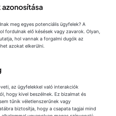
 azonosítása
lnak meg egyes potenciális ügyfelek? A
l fordulnak elő késések vagy zavarok. Olyan,
tatja, hol vannak a forgalmi dugók az
het azokat elkerülni.
g
eti, az ügyfelekkel való interakciók
ól, hogy kivel beszélnek. Ez bizalmat és
sem tűnik véletlenszerűnek vagy
tábra biztosítja, hogy a csapata tagjai mind
n alkalommal ugyanolyan magas színvonalú