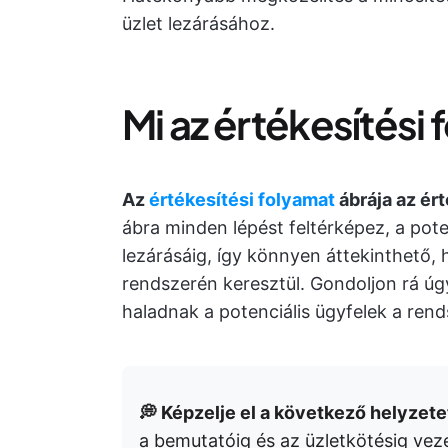
üzlet lezárásához.
Mi az értékesítési
Az
értékesítési folyamat
ábrája az ért
ábra minden lépést feltérképez, a poten
lezárásáig, így könnyen áttekinthető, 
rendszerén keresztül. Gondoljon rá úg
haladnak a potenciális ügyfelek a rend
💭 Képzelje el a következő helyzete
a bemutatóig és az üzletkötésig vez