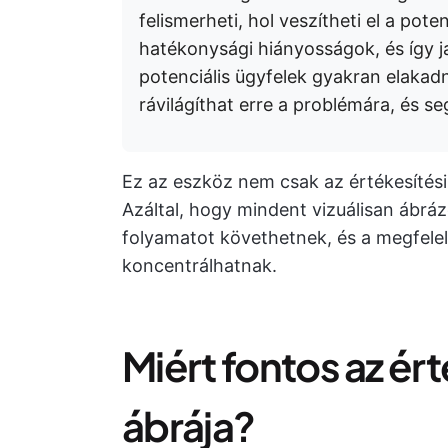
felismerheti, hol veszítheti el a pote
hatékonysági hiányosságok, és így jav
potenciális ügyfelek gyakran elakad
rávilágíthat erre a problémára, és se
Ez az eszköz nem csak az értékesítési 
Azáltal, hogy mindent vizuálisan ábrá
folyamatot követhetnek, és a megfelelő
koncentrálhatnak.
Miért fontos az ér
ábrája?