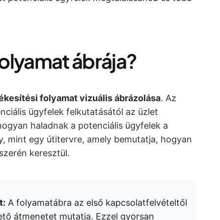
 folyamat ábrája?
ékesítési folyamat vizuális ábrázolása
. Az
ciális ügyfelek felkutatásától az üzlet
hogyan haladnak a potenciális ügyfelek a
y, mint egy útitervre, amely bemutatja, hogyan
szerén keresztül.
t:
A folyamatábra az első kapcsolatfelvételtől
ető átmenetet mutatja. Ezzel gyorsan