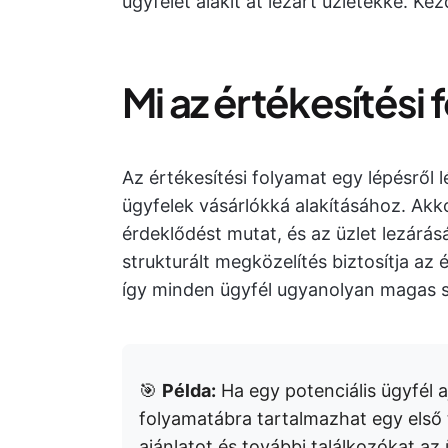
ügyfelet alakít át lezárt üzletekké. Kezd
Mi az értékesítési
Az értékesítési folyamat egy lépésről 
ügyfelek vásárlókká alakításához. Akko
érdeklődést mutat, és az üzlet lezárás
strukturált megközelítés biztosítja az 
így minden ügyfél ugyanolyan magas s
🎯
Példa:
Ha egy potenciális ügyfél a
folyamatábra tartalmazhat egy első 
ajánlatot és további találkozókat az