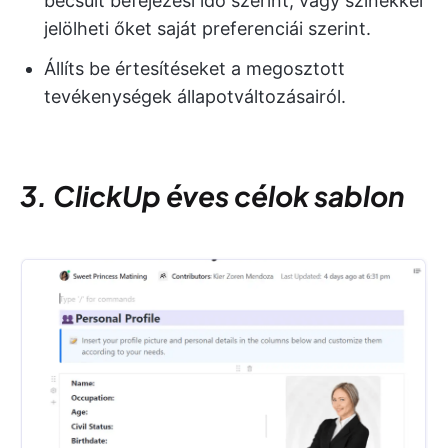
becsült befejezési idő szerint, vagy színekkel
jelölheti őket saját preferenciái szerint.
Állíts be értesítéseket a megosztott
tevékenységek állapotváltozásairól.
3. ClickUp éves célok sablon