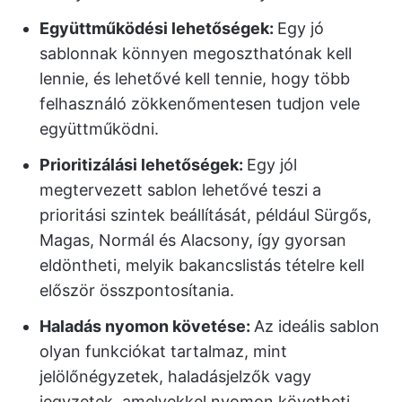
Együttműködési lehetőségek:
Egy jó
sablonnak könnyen megoszthatónak kell
lennie, és lehetővé kell tennie, hogy több
felhasználó zökkenőmentesen tudjon vele
együttműködni.
Prioritizálási lehetőségek:
Egy jól
megtervezett sablon lehetővé teszi a
prioritási szintek beállítását, például Sürgős,
Magas, Normál és Alacsony, így gyorsan
eldöntheti, melyik bakancslistás tételre kell
először összpontosítania.
Haladás nyomon követése:
Az ideális sablon
olyan funkciókat tartalmaz, mint
jelölőnégyzetek, haladásjelzők vagy
jegyzetek, amelyekkel nyomon követheti,