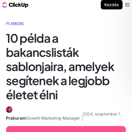
ClickUp blog
Kezdés
Ope
PLANNING
10 példa a
bakancslisták
sablonjaira, amelyek
segítenek a legjobb
életet élni
2024. szeptember 1.
Praburam
Growth Marketing Manager