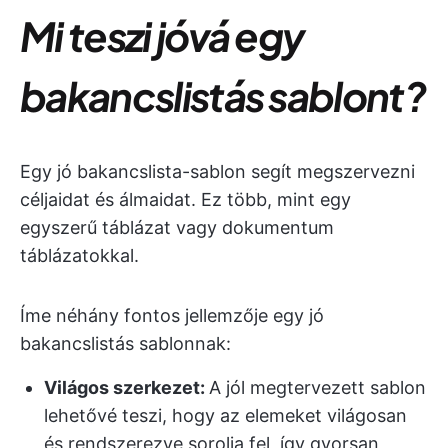
Mi teszi jóvá egy
bakancslistás sablont?
Egy jó bakancslista-sablon segít megszervezni
céljaidat és álmaidat. Ez több, mint egy
egyszerű táblázat vagy dokumentum
táblázatokkal.
Íme néhány fontos jellemzője egy jó
bakancslistás sablonnak:
Világos szerkezet:
A jól megtervezett sablon
lehetővé teszi, hogy az elemeket világosan
és rendszerezve sorolja fel, így gyorsan