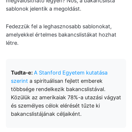
megvalósítható legyen? Nos, a bakancslista
sablonok jelentik a megoldást.
Fedezzük fel a leghasznosabb sablonokat,
amelyekkel értelmes bakancslistákat hozhat
létre.
Tudta-e:
A Stanford Egyetem kutatása
szerint
a spirituálisan fejlett emberek
többsége rendelkezik bakancslistával.
Közülük az amerikaiak 78%-a utazási vágyat
és személyes célok elérését tűzte ki
bakancslistájának céljaiként.