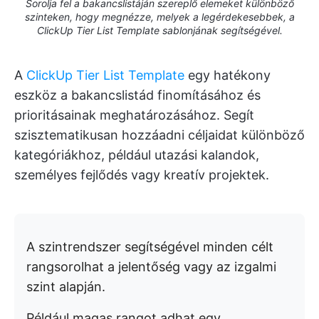
Sorolja fel a bakancslistáján szereplő elemeket különböző
szinteken, hogy megnézze, melyek a legérdekesebbek, a
ClickUp Tier List Template sablonjának segítségével.
A
ClickUp Tier List Template
egy hatékony
eszköz a bakancslistád finomításához és
prioritásainak meghatározásához. Segít
szisztematikusan hozzáadni céljaidat különböző
kategóriákhoz, például utazási kalandok,
személyes fejlődés vagy kreatív projektek.
A szintrendszer segítségével minden célt
rangsorolhat a jelentőség vagy az izgalmi
szint alapján.
Például magas rangot adhat egy