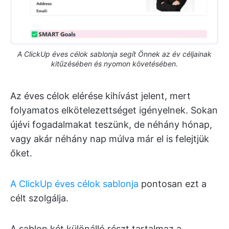
A ClickUp éves célok sablonja segít Önnek az év céljainak
kitűzésében és nyomon követésében.
Az éves célok elérése kihívást jelent, mert
folyamatos elkötelezettséget igényelnek. Sokan
újévi fogadalmakat teszünk, de néhány hónap,
vagy akár néhány nap múlva már el is felejtjük
őket.
A ClickUp éves célok sablonja
pontosan ezt a
célt szolgálja.
A sablon két különálló részt tartalmaz a