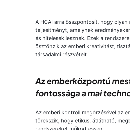
A HCAI arra összpontosít, hogy olyan 
teljesítményt, amelynek eredményeké
és hitelesek lesznek. Ezek a rendsze
ösztönzik az emberi kreativitást, tiszt
társadalmi részvételt.
Az emberközpontú meste
fontossága a mai techno
Az emberi kontroll megőrzésével az e
törekszik, hogy etikus, átlátható, meg
rendszereket működtessen.