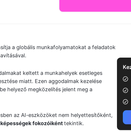
asítja a globális munkafolyamatokat a feladatok
avításával.
Kez
dalmakat keltett a munkahelyek esetleges
esztése miatt. Ezen aggodalmak kezelése
be helyező megközelítés jelent meg a
ben az AI-eszközöket nem helyettesítőként,
 képességek fokozóiként
tekintik.