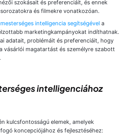
nézői szokásait és preferenciáit, és ennek
sorozatokra és filmekre vonatkozóan.
s
mesterséges intelligencia segítségével
a
élzottabb marketingkampányokat indíthatnak.
i adatait, problémáit és preferenciáit, hogy
 a vásárlói magatartást és személyre szabott
.
rséges intelligenciához
tén kulcsfontosságú elemek, amelyek
fogó koncepciójához és fejlesztéséhez: