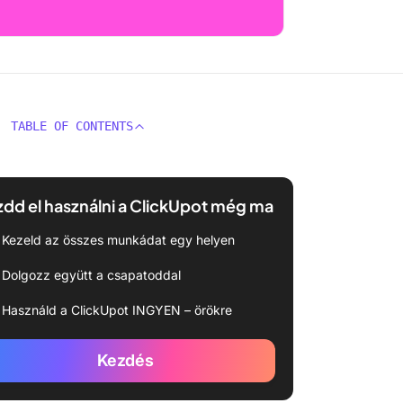
TABLE OF CONTENTS
dd el használni a ClickUpot még ma
Kezeld az összes munkádat egy helyen
Dolgozz együtt a csapatoddal
Használd a ClickUpot INGYEN – örökre
Kezdés