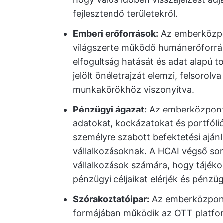
fejlesztendő területekről.
Emberi erőforrások:
Az emberközpon
világszerte működő humánerőforrás
elfogultság hatását és adat alapú 
jelölt önéletrajzát elemzi, felsorol
munkakörökhöz viszonyítva.
Pénzügyi ágazat:
Az emberközpontú
adatokat, kockázatokat és portfól
személyre szabott befektetési ajá
vállalkozásoknak. A HCAI végső so
vállalkozások számára, hogy tájék
pénzügyi céljaikat elérjék és pénzüg
Szórakoztatóipar:
Az emberközpontú
formájában működik az OTT platfor