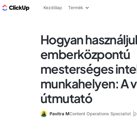
ClickUp blog
Kezdőlap
Termék
Hogyan használju
emberközpontú
mesterséges intel
munkahelyen: A 
útmutató
Pavitra M
Content Operations Specialist
2