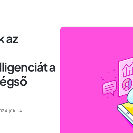
k az
ligenciát a
végső
024. július 4.