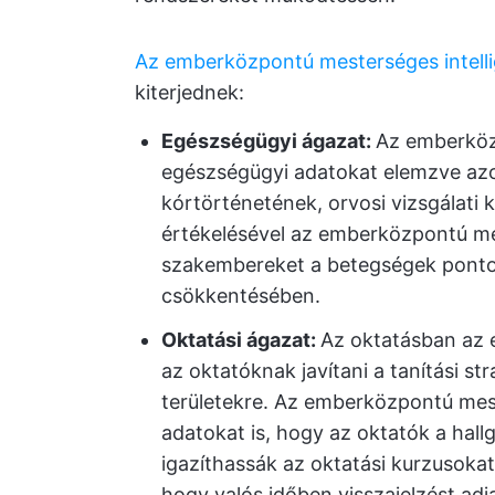
Az emberközpontú mesterséges intellig
kiterjednek:
Egészségügyi ágazat:
Az emberközp
egészségügyi adatokat elemzve azon
kórtörténetének, orvosi vizsgálati 
értékelésével az emberközpontú mes
szakembereket a betegségek pontos
csökkentésében.
Oktatási ágazat:
Az oktatásban az 
az oktatóknak javítani a tanítási st
területekre. Az emberközpontú meste
adatokat is, hogy az oktatók a hall
igazíthassák az oktatási kurzusokat
hogy valós időben visszajelzést adj