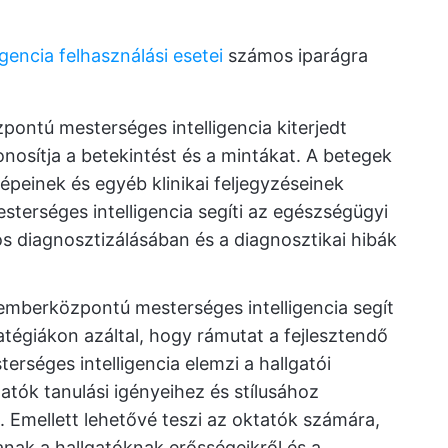
encia felhasználási esetei
számos iparágra
ontú mesterséges intelligencia kiterjedt
osítja a betekintést és a mintákat. A betegek
képeinek és egyéb klinikai feljegyzéseinek
terséges intelligencia segíti az egészségügyi
 diagnosztizálásában és a diagnosztikai hibák
emberközpontú mesterséges intelligencia segít
ratégiákon azáltal, hogy rámutat a fejlesztendő
rséges intelligencia elemzi a hallgatói
gatók tanulási igényeihez és stílusához
. Emellett lehetővé teszi az oktatók számára,
anak a hallgatóknak erősségeikről és a