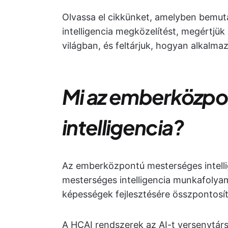
Olvassa el cikkünket, amelyben bemu
intelligencia megközelítést, megértjük
világban, és feltárjuk, hogyan alkalma
Mi az emberközpo
intelligencia?
Az emberközpontú mesterséges intelli
mesterséges intelligencia munkafolyam
képességek fejlesztésére összpontosít
A HCAI rendszerek az AI-t versenytár