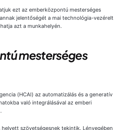
tatjuk ezt az emberközpontú mesterséges
 annak jelentőségét a mai technológia-vezérelt
zhatja azt a munkahelyén.
ntú mesterséges
gencia (HCAI) az automatizálás és a generatív
atokba való integrálásával az emberi
.
s helyett szövetségesnek tekintik. Lényegében