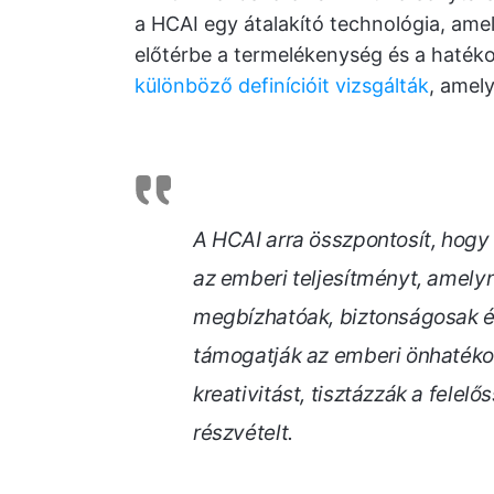
a HCAI egy átalakító technológia, amel
előtérbe a termelékenység és a haté
különböző definícióit vizsgálták
, amel
A HCAI arra összpontosít, hogy 
az emberi teljesítményt, amel
megbízhatóak, biztonságosak és
támogatják az emberi önhatéko
kreativitást, tisztázzák a felel
részvételt.