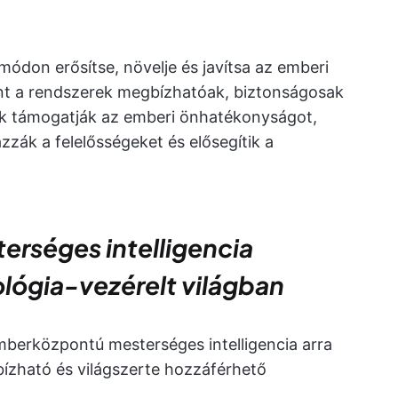
módon erősítse, növelje és javítsa az emberi
nt a rendszerek megbízhatóak, biztonságosak
rek támogatják az emberi önhatékonyságot,
ázzák a felelősségeket és elősegítik a
rséges intelligencia
lógia-vezérelt világban
mberközpontú mesterséges intelligencia arra
bízható és világszerte hozzáférhető