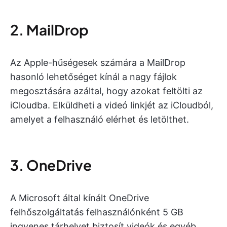
2. MailDrop
Az Apple-hűségesek számára a MailDrop
hasonló lehetőséget kínál a nagy fájlok
megosztására azáltal, hogy azokat feltölti az
iCloudba. Elküldheti a videó linkjét az iCloudból,
amelyet a felhasználó elérhet és letölthet.
3. OneDrive
A Microsoft által kínált OneDrive
felhőszolgáltatás felhasználónként 5 GB
ingyenes tárhelyet biztosít videók és egyéb