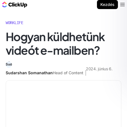
ClickUp blog
Kezdés
Ope
WORKLIFE
Hogyan küldhetünk
videót e-mailben?
2024. június 6.
Sudarshan Somanathan
Head of Content