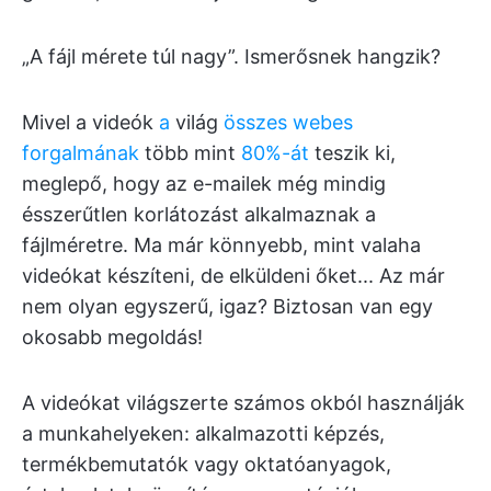
„A fájl mérete túl nagy”. Ismerősnek hangzik?
Mivel a videók
a
világ
összes webes
forgalmának
több mint
80%-át
teszik ki,
meglepő, hogy az e-mailek még mindig
ésszerűtlen korlátozást alkalmaznak a
fájlméretre. Ma már könnyebb, mint valaha
videókat készíteni, de elküldeni őket... Az már
nem olyan egyszerű, igaz? Biztosan van egy
okosabb megoldás!
A videókat világszerte számos okból használják
a munkahelyeken: alkalmazotti képzés,
termékbemutatók vagy oktatóanyagok,