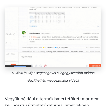
A ClickUp Clips segítségével a legegyszerűbb módon
rögzítheti és megoszthatja videóit
Vegyük például a termékismertetőket: már nem
kell hosszú útmutatókat írnia, amelyekben