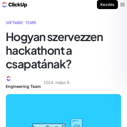
ClickUp blog
Kezdés
Ope
SOFTWARE TEAMS
Hogyan szervezzen
hackathont a
csapatának?
2024. május 9.
Engineering Team