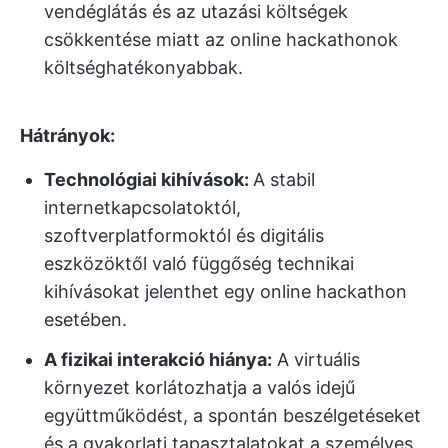
vendéglátás és az utazási költségek
csökkentése miatt az online hackathonok
költséghatékonyabbak.
Hátrányok:
Technológiai kihívások:
A stabil
internetkapcsolatoktól,
szoftverplatformoktól és digitális
eszközöktől való függőség technikai
kihívásokat jelenthet egy online hackathon
esetében.
A fizikai interakció hiánya:
A virtuális
környezet korlátozhatja a valós idejű
együttműködést, a spontán beszélgetéseket
és a gyakorlati tapasztalatokat a személyes