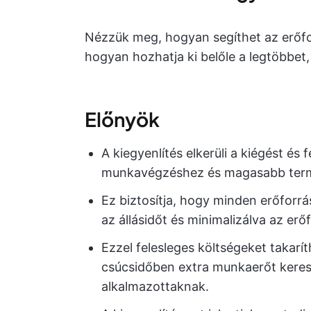
Nézzük meg, hogyan segíthet az erőfo
hogyan hozhatja ki belőle a legtöbbet, 
Előnyök
A kiegyenlítés elkerüli a kiégést és 
munkavégzéshez és magasabb term
Ez biztosítja, hogy minden erőforr
az állásidőt és minimalizálva az erő
Ezzel felesleges költségeket takarí
csúcsidőben extra munkaerőt keresse
alkalmazottaknak.