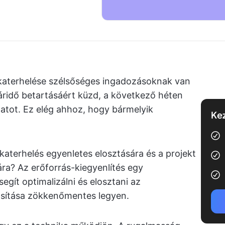
katerhelése szélsőséges ingadozásoknak van
áridő betartásáért küzd, a következő héten
datot. Ez elég ahhoz, hogy bármelyik
Kez
aterhelés egyenletes elosztására és a projekt
a? Az erőforrás-kiegyenlítés egy
gít optimalizálni és elosztani az
ósítása zökkenőmentes legyen.