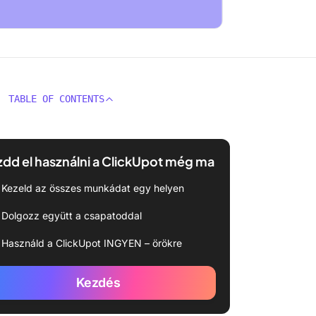
TABLE OF CONTENTS
dd el használni a ClickUpot még ma
Kezeld az összes munkádat egy helyen
Dolgozz együtt a csapatoddal
Használd a ClickUpot INGYEN – örökre
Kezdés