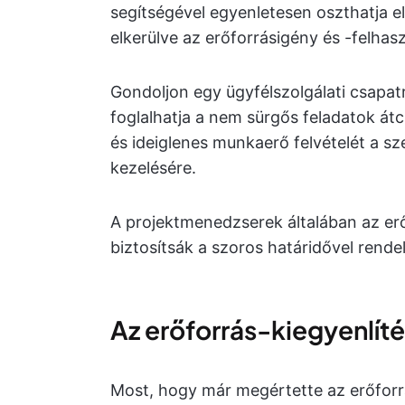
segítségével egyenletesen oszthatja e
elkerülve az erőforrásigény és -felhasz
Gondoljon egy ügyfélszolgálati csapat
foglalhatja a nem sürgős feladatok át
és ideiglenes munkaerő felvételét a s
kezelésére.
A projektmenedzserek általában az erő
biztosítsák a szoros határidővel rende
Az erőforrás-kiegyenlíté
Most, hogy már megértette az erőforrá