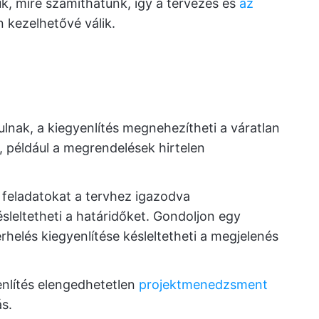
juk, mire számíthatunk, így a tervezés és
az
kezelhetővé válik.
ulnak, a kiegyenlítés megnehezítheti a váratlan
 például a megrendelések hirtelen
a feladatokat a tervhez igazodva
ésleltetheti a határidőket. Gondoljon egy
helés kiegyenlítése késleltetheti a megjelenés
nlítés elengedhetetlen
projektmenedzsment
s.