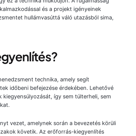
gy ez a technika működjön. A rugalmasság
lkalmazkodással és a projekt igényeinek
zsmentet hullámvasúttá váló utazásból sima,
egyenlítés?
tmenedzsment technika, amely segít
ektek időbeni befejezése érdekében. Lehetővé
 kiegyensúlyozását, így sem túlterheli, sem
kat.
nyt vezet, amelynek során a bevezetés körüli
akok követik. Az erőforrás-kiegyenlítés