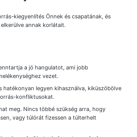
rrás-kiegyenlítés Önnek és csapatának, és
elkerülve annak korlátait.
fenntartja a jó hangulatot, ami jobb
elékenységhez vezet.
ás hatékonyan legyen kihasználva, kiküszöbölve
forrás-konfliktusokat.
that meg. Nincs többé szükség arra, hogy
n, vagy túlórát fizessen a túlterhelt