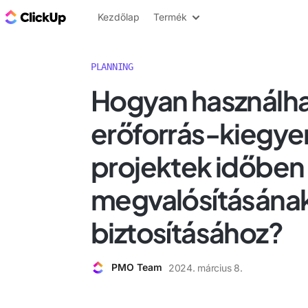
ClickUp blog
Kezdőlap
Termék
PLANNING
Hogyan használha
erőforrás-kiegyen
projektek időben
megvalósításána
biztosításához?
PMO Team
2024. március 8.