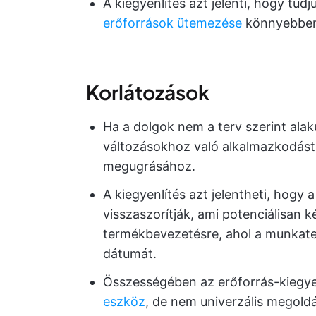
A kiegyenlítés azt jelenti, hogy tud
erőforrások ütemezése
könnyebben 
Korlátozások
Ha a dolgok nem a terv szerint alak
változásokhoz való alkalmazkodást,
megugrásához.
A kiegyenlítés azt jelentheti, hogy 
visszaszorítják, ami potenciálisan k
termékbevezetésre, ahol a munkater
dátumát.
Összességében az erőforrás-kiegye
eszköz
, de nem univerzális megoldá