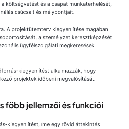
l a költségvetést és a csapat munkaterhelését,
nálás csúcsait és mélypontjait.
ra. A projektütemterv kiegyenlítése magában
csoportosítását, a személyzet keresztképzését
zezonális ügyfélszolgálati megkeresések
forrás-kiegyenlítést alkalmazzák, hogy
lkező projektek időbeni megvalósítását.
s főbb jellemzői és funkciói
s-kiegyenlítést, íme egy rövid áttekintés