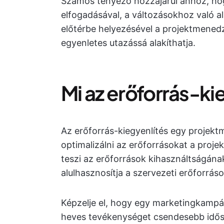
Számos tényező hozzájárul ahhoz, ho
elfogadásával, a változásokhoz való a
előtérbe helyezésével a projektmened
egyenletes utazássá alakíthatja.
Mi az erőforrás-ki
Az erőforrás-kiegyenlítés egy projek
optimalizálni az erőforrásokat a proj
teszi az erőforrások kihasználtságának
alulhasznosítja a szervezeti erőforráso
Képzelje el, hogy egy marketingkampá
heves tevékenységet csendesebb idősz