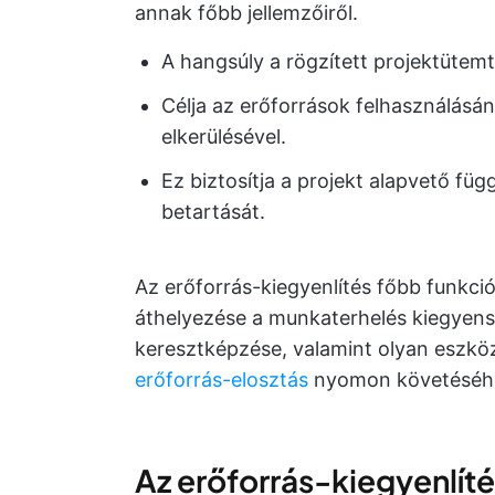
annak főbb jellemzőiről.
A hangsúly a rögzített projektütemt
Célja az erőforrások felhasználásán
elkerülésével.
Ez biztosítja a projekt alapvető füg
betartását.
Az erőforrás-kiegyenlítés főbb funkció
áthelyezése a munkaterhelés kiegyen
keresztképzése, valamint olyan eszkö
erőforrás-elosztás
nyomon követéséh
Az erőforrás-kiegyenlítés