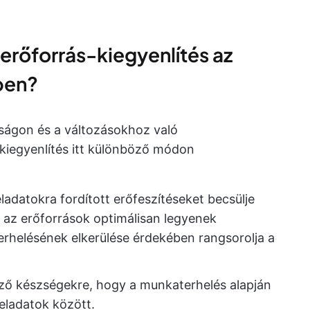
erőforrás-kiegyenlítés az
sben?
sságon és a változásokhoz való
kiegyenlítés itt különböző módon
ladatokra fordított erőfeszítéseket becsülje
 az erőforrások optimálisan legyenek
terhelésének elkerülése érdekében rangsorolja a
öző készségekre, hogy a munkaterhelés alapján
ladatok között.