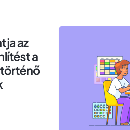
tja az
lítést a
 történő
k