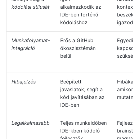
kódolási stílusát
alkalmazkodik az
kontextus
IDE-ben történő
beszélge
kódoláshoz
igazodik
Munkafolyamat-
Erős a GitHub
Egyedi A
integráció
ökoszisztémán
kapcsola
belül
szükség
Hibajelzés
Beépített
Hibákat é
javaslatok; segít a
amikor k
kód javításában az
mutatnak
IDE-ben
Legalkalmasabb
Teljes munkaidőben
Fejlesztő
IDE-kben kódoló
brainstor
fejlesztők
magyaráz