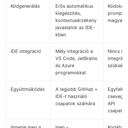
Kódgenerálás
Erős automatikus
Kódokat 
kiegészítés,
promptok
kontextusérzékeny
magyará
javaslatok az IDE-
kben
IDE integráció
Mély integráció a
Nincs nat
VS Code, JetBrains
integráci
és Azure
szüksége
programokkal
Együttműködés
A legjobb GitHub +
Egyfelha
IDE-t használó
csevegés
csapatok számára
API
csapate
Ismerje meg a
Igen –
Korlátozo