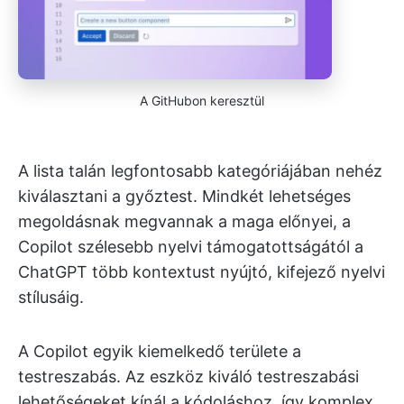
A GitHubon keresztül
A lista talán legfontosabb kategóriájában nehéz
kiválasztani a győztest. Mindkét lehetséges
megoldásnak megvannak a maga előnyei, a
Copilot szélesebb nyelvi támogatottságától a
ChatGPT több kontextust nyújtó, kifejező nyelvi
stílusáig.
A Copilot egyik kiemelkedő területe a
testreszabás. Az eszköz kiváló testreszabási
lehetőségeket kínál a kódoláshoz, így komplex