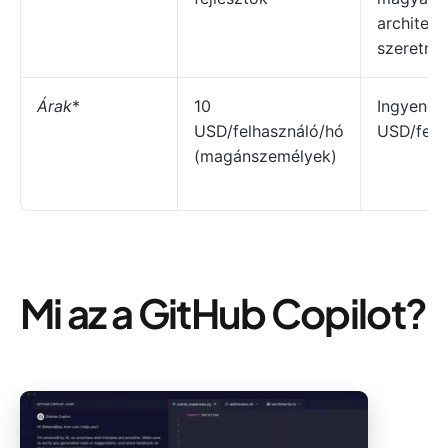
architekt
szeretné
Árak
*
10
Ingyenes;
USD/felhasználó/hó
USD/felh
(magánszemélyek)
Mi az a GitHub Copilot?