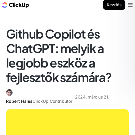
ClickUp blog
Kezdés
Ope
Github Copilot és
ChatGPT: melyik a
legjobb eszköz a
fejlesztők számára?
2024. március 21.
Robert Hales
ClickUp Contributor