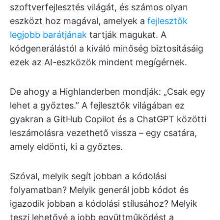
szoftverfejlesztés világát, és számos olyan
eszközt hoz magával, amelyek a
fejlesztők
legjobb barátjának
tartják magukat. A
kódgenerálástól a kiváló minőség biztosításáig
ezek az AI-eszközök mindent megígérnek.
De ahogy a Highlanderben mondják: „Csak egy
lehet a győztes.” A fejlesztők világában ez
gyakran a GitHub Copilot és a ChatGPT közötti
leszámolásra vezethető vissza – egy csatára,
amely eldönti, ki a győztes.
Szóval, melyik segít jobban a kódolási
folyamatban? Melyik generál jobb kódot és
igazodik jobban a kódolási stílusához? Melyik
teszi lehetővé a jobb együttműködést a