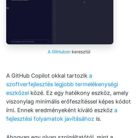
A GitHubon
keresztül
A GitHub Copilot okkal tartozik
a
szoftverfejlesztés legjobb termelékenységi
eszközei
közé. Ez egy hatékony eszköz, amely
viszonylag minimális erőfeszítéssel képes kódot
írni. Ennek eredményeként kiváló eszköz
a
fejlesztési folyamatok javításához
is.
Ahogyan egy olyan szolgáltatótól, mint a