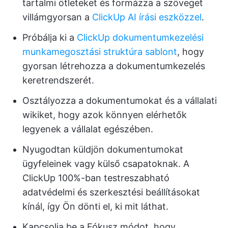
tartalmi ötleteket és formázza a szöveget
villámgyorsan a
ClickUp AI írási eszközzel
.
Próbálja ki a
ClickUp dokumentumkezelési
munkamegosztási struktúra sablont
, hogy
gyorsan létrehozza a dokumentumkezelés
keretrendszerét.
Osztályozza a dokumentumokat és a vállalati
wikiket, hogy azok könnyen elérhetők
legyenek a vállalat egészében.
Nyugodtan küldjön dokumentumokat
ügyfeleinek vagy külső csapatoknak. A
ClickUp 100%-ban testreszabható
adatvédelmi és szerkesztési beállításokat
kínál, így Ön dönti el, ki mit láthat.
Kapcsolja be a Fókusz módot, hogy