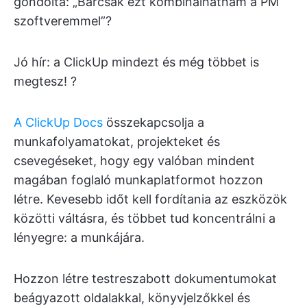
gondolta: „Bárcsak ezt kombinálhatnám a PM
szoftveremmel”?
Jó hír: a ClickUp mindezt és még többet is
megtesz! ?
A ClickUp Docs
összekapcsolja a
munkafolyamatokat, projekteket és
csevegéseket, hogy egy valóban mindent
magában foglaló munkaplatformot hozzon
létre. Kevesebb időt kell fordítania az eszközök
közötti váltásra, és többet tud koncentrálni a
lényegre: a munkájára.
Hozzon létre testreszabott dokumentumokat
beágyazott oldalakkal, könyvjelzőkkel és