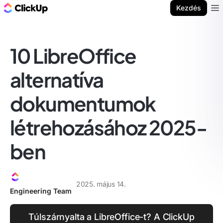
ClickUp blog
Kezdés
Ope
10 LibreOffice
alternatíva
dokumentumok
létrehozásához 2025-
ben
2025. május 14.
Engineering Team
Túlszárnyalta a LibreOffice-t? A ClickUp