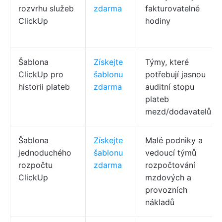
rozvrhu služeb
zdarma
fakturovatelné
ClickUp
hodiny
Šablona
Získejte
Týmy, které
ClickUp pro
šablonu
potřebují jasnou
historii plateb
zdarma
auditní stopu
plateb
mezd/dodavatelů
Šablona
Získejte
Malé podniky a
jednoduchého
šablonu
vedoucí týmů
rozpočtu
zdarma
rozpočtování
ClickUp
mzdových a
provozních
nákladů