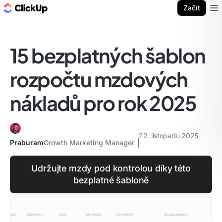
ClickUp blog
Začít
Ope
15 bezplatných šablon
rozpočtu mzdových
nákladů pro rok 2025
22. listopadu 2025
Praburam
Growth Marketing Manager
Udržujte mzdy pod kontrolou díky této
bezplatné šabloně