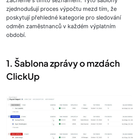
Začněme s tímto seznamem. Tyto šablony
zjednodušují proces výpočtu mezd tím, že
poskytují přehledné kategorie pro sledování
odměn zaměstnanců v každém výplatním
období.
1. Šablona zprávy o mzdách
ClickUp