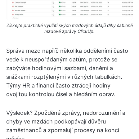
Získejte praktické využití svých mzdových údajů díky šabloně
mzdové zprávy ClickUp.
Správa mezd napříč několika odděleními často
vede k neuspořádaným datům, protože se
zabýváte hodinovými sazbami, daněmi a
srážkami rozptýlenými v různých tabulkách.
Týmy HR a financí často ztrácejí hodiny
dvojitou kontrolou čísel a hledáním oprav.
Výsledek? Zpožděné zprávy, nedorozumění a
chyby ve mzdách podkopávají důvěru
zaměstnanců a zpomalují procesy na konci
měsíce.