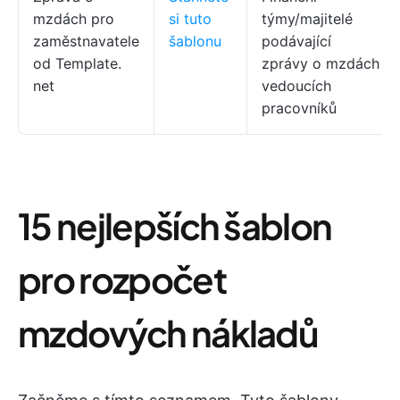
mzdách pro
si tuto
týmy/majitelé
zaměstnavatele
šablonu
podávající
od
Template.
zprávy o mzdách
net
vedoucích
pracovníků
15 nejlepších šablon
pro rozpočet
mzdových nákladů