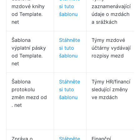
mzdové knihy
si tuto
zaznamenávající
od
Template.
šablonu
údaje o mzdách
net
a srážkách
Šablona
Stáhněte
Týmy mzdové
výplatní pásky
si tuto
účtárny vydávají
od
Template.
šablonu
rozpisy mezd
net
Šablona
Stáhněte
Týmy HR/financí
protokolu
si tuto
sledující změny
změn mezd od
šablonu
ve mzdách
. net
Zpráva o
Stáhněte
Finanční