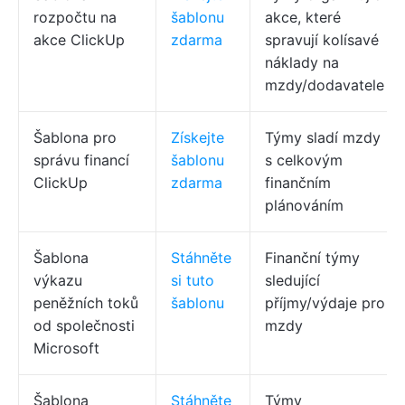
rozpočtu na
šablonu
akce, které
akce ClickUp
zdarma
spravují kolísavé
náklady na
mzdy/dodavatele
Šablona pro
Získejte
Týmy sladí mzdy
správu financí
šablonu
s celkovým
ClickUp
zdarma
finančním
plánováním
Šablona
Stáhněte
Finanční týmy
výkazu
si tuto
sledující
peněžních toků
šablonu
příjmy/výdaje pro
od společnosti
mzdy
Microsoft
Šablona
Stáhněte
Týmy