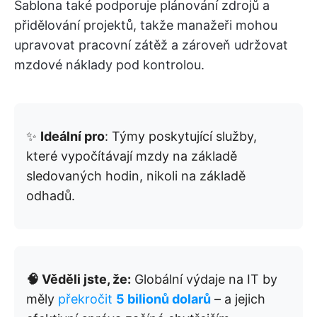
Šablona také podporuje plánování zdrojů a
přidělování projektů, takže manažeři mohou
upravovat pracovní zátěž a zároveň udržovat
mzdové náklady pod kontrolou.
✨
Ideální pro
: Týmy poskytující služby,
které vypočítávají mzdy na základě
sledovaných hodin, nikoli na základě
odhadů.
🧠 Věděli jste, že:
Globální výdaje na IT by
měly
překročit
5 bilionů dolarů
– a jejich