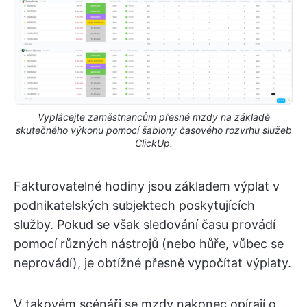
Vyplácejte zaměstnancům přesné mzdy na základě
skutečného výkonu pomocí šablony časového rozvrhu služeb
ClickUp.
Fakturovatelné hodiny jsou základem výplat v
podnikatelských subjektech poskytujících
služby. Pokud se však sledování času provádí
pomocí různých nástrojů (nebo hůře, vůbec se
neprovádí), je obtížné přesně vypočítat výplaty.
V takovém scénáři se mzdy nakonec opírají o