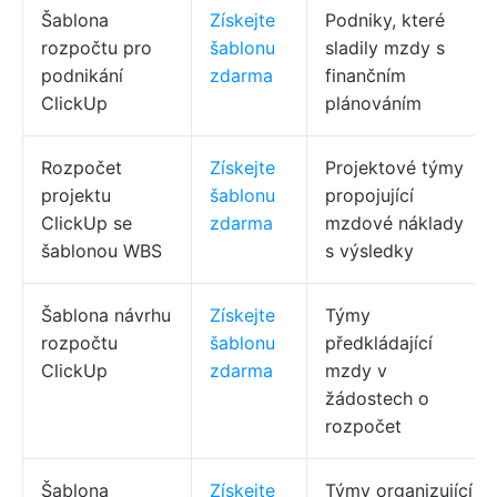
Šablona
Získejte
Podniky, které
rozpočtu pro
šablonu
sladily mzdy s
podnikání
zdarma
finančním
ClickUp
plánováním
Rozpočet
Získejte
Projektové týmy
projektu
šablonu
propojující
ClickUp se
zdarma
mzdové náklady
šablonou WBS
s výsledky
Šablona návrhu
Získejte
Týmy
rozpočtu
šablonu
předkládající
ClickUp
zdarma
mzdy v
žádostech o
rozpočet
Šablona
Získejte
Týmy organizující