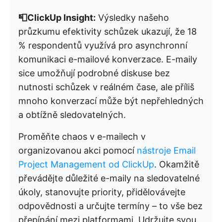
📮ClickUp Insight:
Výsledky našeho
průzkumu efektivity schůzek ukazují, že 18
% respondentů využívá pro asynchronní
komunikaci e-mailové konverzace. E-maily
sice umožňují podrobné diskuse bez
nutnosti schůzek v reálném čase, ale příliš
mnoho konverzací může být nepřehledných
a obtížně sledovatelných.
Proměňte chaos v e-mailech v
organizovanou akci pomocí
nástroje Email
Project Management od ClickUp
. Okamžitě
převádějte důležité e-maily na sledovatelné
úkoly, stanovujte priority, přidělovávejte
odpovědnosti a určujte termíny – to vše bez
přepínání mezi platformami. Udržujte svou