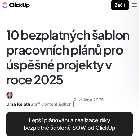
ClickUp blog
Začít
Ope
10 bezplatných šablon
pracovních plánů pro
úspěšné projekty v
roce 2025
9. května 2025
Uma Kelath
Staff Content Editor
Lepší plánování a realizace díky
bezplatné šabloně SOW od ClickUp