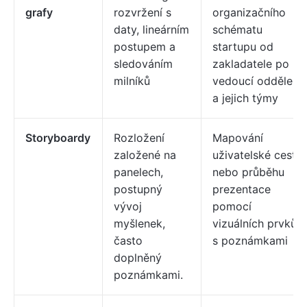
grafy
rozvržení s
organizačního
daty, lineárním
schématu
postupem a
startupu od
sledováním
zakladatele po
milníků
vedoucí oddělení
a jejich týmy
Storyboardy
Rozložení
Mapování
založené na
uživatelské cesty
panelech,
nebo průběhu
postupný
prezentace
vývoj
pomocí
myšlenek,
vizuálních prvků
často
s poznámkami
doplněný
poznámkami.