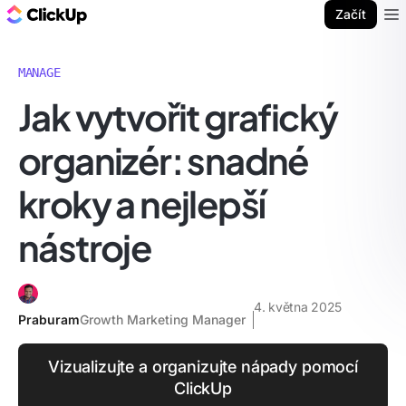
ClickUp blog
Začít
Ope
MANAGE
Jak vytvořit grafický
organizér: snadné
kroky a nejlepší
nástroje
4. května 2025
Praburam
Growth Marketing Manager
Vizualizujte a organizujte nápady pomocí
ClickUp