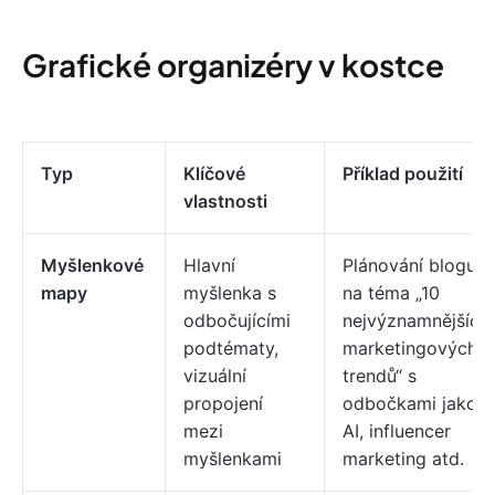
Grafické organizéry v kostce
Typ
Klíčové
Příklad použití
vlastnosti
Myšlenkové
Hlavní
Plánování blogu
mapy
myšlenka s
na téma „10
odbočujícími
nejvýznamnějších
podtématy,
marketingových
vizuální
trendů“ s
propojení
odbočkami jako
mezi
AI, influencer
myšlenkami
marketing atd.