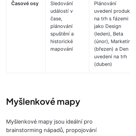
Časové osy
Sledování
Plánování
událostí v
uvedení produktu
čase,
na trh s fázemi
plánování
jako Design
spuštění a
(leden), Beta
historické
(únor), Marketing
mapování
(březen) a Den
uvedení na trh
(duben)
Myšlenkové mapy
Myšlenkové mapy jsou ideální pro
brainstorming nápadů, propojování