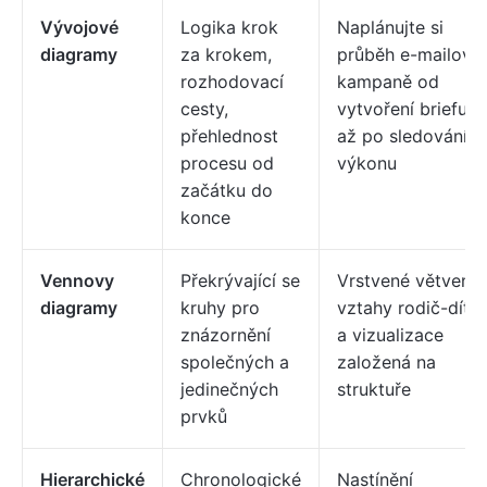
Vývojové
Logika krok
Naplánujte si
diagramy
za krokem,
průběh e-mailové
rozhodovací
kampaně od
cesty,
vytvoření briefu
přehlednost
až po sledování
procesu od
výkonu
začátku do
konce
Vennovy
Překrývající se
Vrstvené větvení,
diagramy
kruhy pro
vztahy rodič-dítě
znázornění
a vizualizace
společných a
založená na
jedinečných
struktuře
prvků
Hierarchické
Chronologické
Nastínění