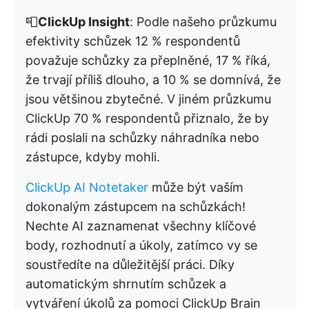
📮
ClickUp Insight
: Podle našeho průzkumu
efektivity schůzek 12 % respondentů
považuje schůzky za přeplněné, 17 % říká,
že trvají příliš dlouho, a 10 % se domnívá, že
jsou většinou zbytečné. V jiném průzkumu
ClickUp 70 % respondentů přiznalo, že by
rádi poslali na schůzky náhradníka nebo
zástupce, kdyby mohli.
ClickUp AI Notetaker
může být vaším
dokonalým zástupcem na schůzkách!
Nechte AI zaznamenat všechny klíčové
body, rozhodnutí a úkoly, zatímco vy se
soustředíte na důležitější práci. Díky
automatickým shrnutím schůzek a
vytváření úkolů za pomoci ClickUp Brain