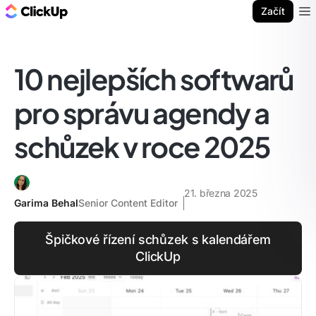
ClickUp blog
Začít
Ope
10 nejlepších softwarů
pro správu agendy a
schůzek v roce 2025
21. března 2025
Garima Behal
Senior Content Editor
Špičkové řízení schůzek s kalendářem
ClickUp