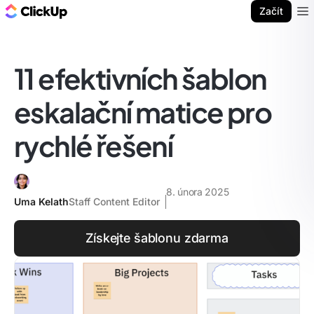
ClickUp blog
Začít
Ope
11 efektivních šablon
eskalační matice pro
rychlé řešení
8. února 2025
Uma Kelath
Staff Content Editor
Získejte šablonu zdarma