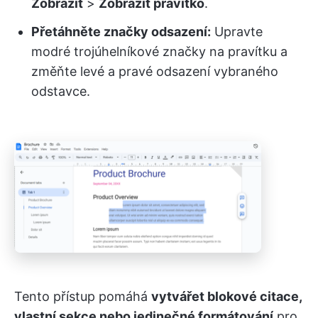
Zobrazit
>
Zobrazit pravítko
.
Přetáhněte značky odsazení:
Upravte
modré trojúhelníkové značky na pravítku a
změňte levé a pravé odsazení vybraného
odstavce.
Tento přístup pomáhá
vytvářet blokové citace,
vlastní sekce nebo jedinečné formátování
pro