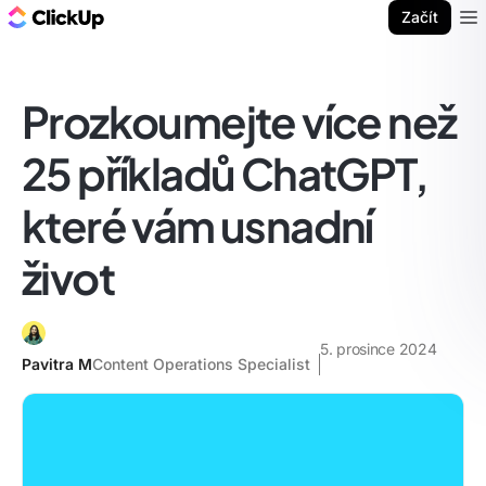
ClickUp blog
Začít
Ope
Prozkoumejte více než
25 příkladů ChatGPT,
které vám usnadní
život
5. prosince 2024
Pavitra M
Content Operations Specialist