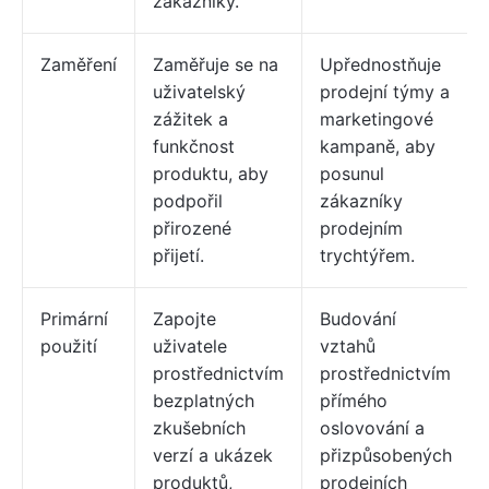
zákazníky.
Zaměření
Zaměřuje se na
Upřednostňuje
uživatelský
prodejní týmy a
zážitek a
marketingové
funkčnost
kampaně, aby
produktu, aby
posunul
podpořil
zákazníky
přirozené
prodejním
přijetí.
trychtýřem.
Primární
Zapojte
Budování
použití
uživatele
vztahů
prostřednictvím
prostřednictvím
bezplatných
přímého
zkušebních
oslovování a
verzí a ukázek
přizpůsobených
produktů,
prodejních