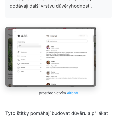
dodávají další vrstvu důvěryhodnosti.
prostřednictvím
Airbnb
Tyto štítky pomáhají budovat důvěru a přilákat