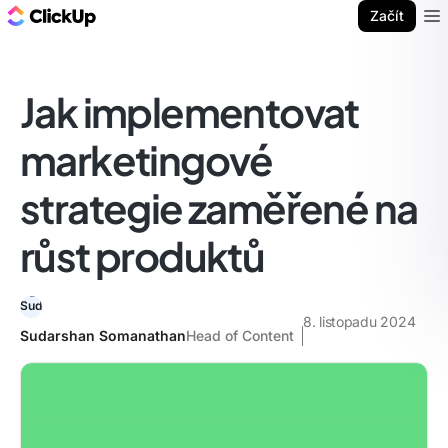
ClickUp blog
Začít
Ope
Jak implementovat
marketingové
strategie zaměřené na
růst produktů
8. listopadu 2024
Sudarshan Somanathan
Head of Content