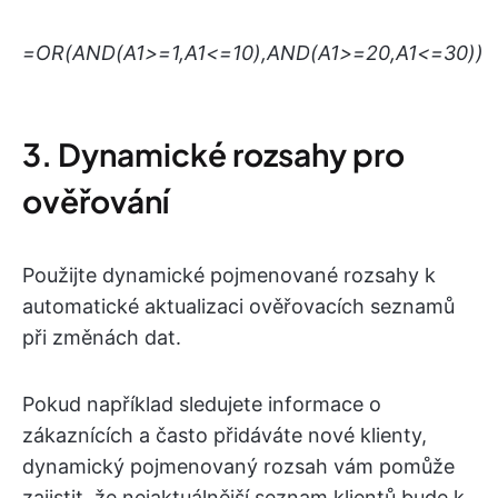
=OR(AND(A1>=1,A1<=10),AND(A1>=20,A1<=30))
3. Dynamické rozsahy pro
ověřování
Použijte dynamické pojmenované rozsahy k
automatické aktualizaci ověřovacích seznamů
při změnách dat.
Pokud například sledujete informace o
zákaznících a často přidáváte nové klienty,
dynamický pojmenovaný rozsah vám pomůže
zajistit, že nejaktuálnější seznam klientů bude k