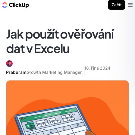
ClickUp blog
Začít
Ope
Jak použít ověřování
dat v Excelu
18. října 2024
Praburam
Growth Marketing Manager