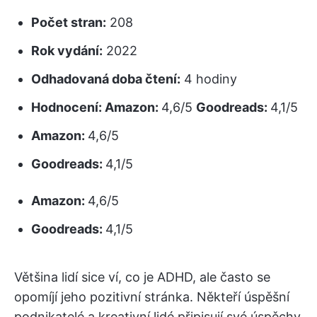
Počet stran:
208
Rok vydání:
2022
Odhadovaná doba čtení:
4 hodiny
Hodnocení:
Amazon:
4,6/5
Goodreads:
4,1/5
Amazon:
4,6/5
Goodreads:
4,1/5
Amazon:
4,6/5
Goodreads:
4,1/5
Většina lidí sice ví, co je ADHD, ale často se
opomíjí jeho pozitivní stránka. Někteří úspěšní
podnikatelé a kreativní lidé připisují své úspěchy