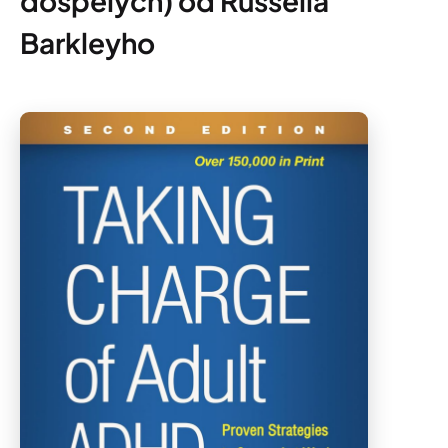
dospělých) od Russella
Barkleyho