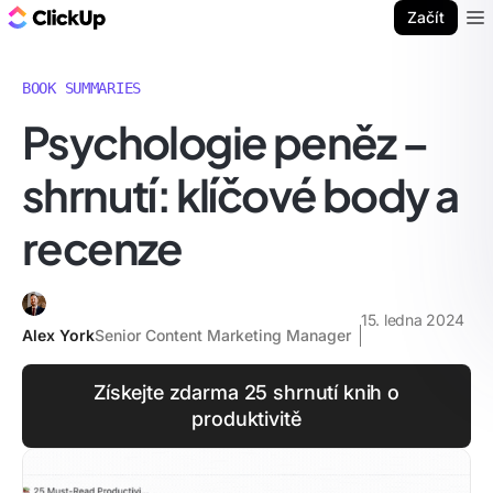
ClickUp blog
Začít
Ope
BOOK SUMMARIES
Psychologie peněz –
shrnutí: klíčové body a
recenze
15. ledna 2024
Alex York
Senior Content Marketing Manager
Získejte zdarma 25 shrnutí knih o
produktivitě