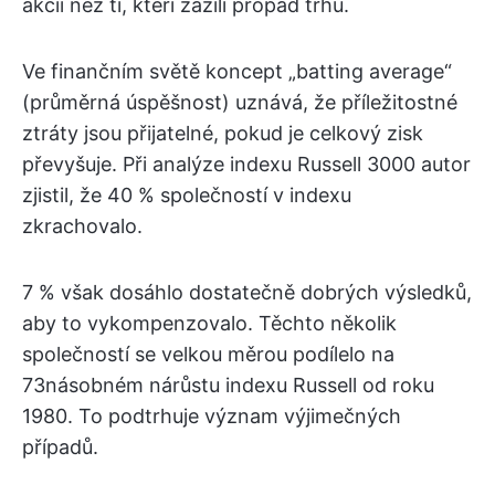
akcií než ti, kteří zažili propad trhu.
Ve finančním světě koncept „batting average“
(průměrná úspěšnost) uznává, že příležitostné
ztráty jsou přijatelné, pokud je celkový zisk
převyšuje. Při analýze indexu Russell 3000 autor
zjistil, že 40 % společností v indexu
zkrachovalo.
7 % však dosáhlo dostatečně dobrých výsledků,
aby to vykompenzovalo. Těchto několik
společností se velkou měrou podílelo na
73násobném nárůstu indexu Russell od roku
1980. To podtrhuje význam výjimečných
případů.