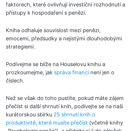
faktorech, které ovlivňují investiční rozhodnutí a
přístupy k hospodaření s penězi.
Kniha odhaluje souvislost mezi penězi,
emocemi, předsudky a nejistými dlouhodobými
strategiemi.
Podívejme se blíže na Houselovu knihu a
prozkoumejme, jak
správa financí
není jen o
číslech.
Než se však do toho pustíte, pokud máte zájem
přečíst si další shrnutí knih, podívejte se na naši
kurátorskou sbírku
25 shrnutí knih o
produktivitě, které musíte přečíst
(včetně knihy
„Psychologie peněz“), a přidejte si ji do záložek.