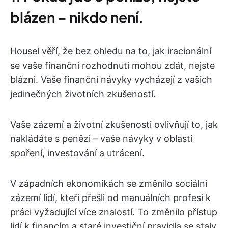
blázen – nikdo není.
Housel věří, že bez ohledu na to, jak iracionální
se vaše finanční rozhodnutí mohou zdát, nejste
blázni. Vaše finanční návyky vycházejí z vašich
jedinečných životních zkušeností.
Vaše zázemí a životní zkušenosti ovlivňují to, jak
nakládáte s penězi – vaše návyky v oblasti
spoření, investování a utrácení.
V západních ekonomikách se změnilo sociální
zázemí lidí, kteří přešli od manuálních profesí k
práci vyžadující více znalostí. To změnilo přístup
lidí k financím a staré investiční pravidla se staly