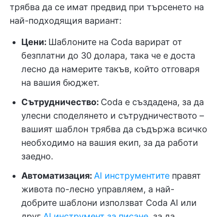
трябва да се имат предвид при търсенето на
най-подходящия вариант:
Цени
:
Шаблоните на Coda варират от
безплатни до 30 долара, така че е доста
лесно да намерите такъв, който отговаря
на вашия бюджет.
Сътрудничество
:
Coda е създадена, за да
улесни споделянето и сътрудничеството –
вашият шаблон трябва да съдържа всичко
необходимо на вашия екип, за да работи
заедно.
Автоматизация:
AI инструментите
правят
живота по-лесно управляем, а най-
добрите шаблони използват Coda AI или
друг
AI инструмент за писане
, за да