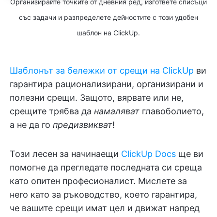
Организирайте точките от дневния ред, изгответе списъци
със задачи и разпределете дейностите с този удобен
шаблон на ClickUp.
Шаблонът за бележки от срещи на ClickUp
ви
гарантира рационализирани, организирани и
полезни срещи. Защото, вярвате или не,
срещите трябва да
намаляват
главоболието,
а не да го
предизвикват
!
Този лесен за начинаещи
ClickUp Docs
ще ви
помогне да прегледате последната си среща
като опитен професионалист. Мислете за
него като за ръководство, което гарантира,
че вашите срещи имат цел и движат напред