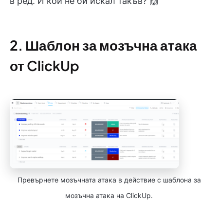
в ред. И кой не би искал такъв? 🙌
2. Шаблон за мозъчна атака
от ClickUp
Превърнете мозъчната атака в действие с шаблона за
мозъчна атака на ClickUp.