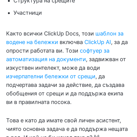
Структура на срещите
Участници
Както всички ClickUp Docs, този
шаблон за
водене на бележки
включва
ClickUp AI
, за да
опрости работата ви. Този
софтуер за
автоматизация на документи
, задвижван от
изкуствен интелект, може да води
изчерпателни бележки от срещи
, да
подчертава задачи за действие, да създава
обобщения от срещи и да поддържа екипа
ви в правилната посока.
Това е като да имате свой личен асистент,
чиято основна задача е да поддържа нещата