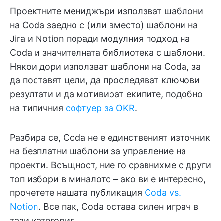
Проектните мениджъри използват шаблони
на Coda заедно с (или вместо) шаблони на
Jira и Notion поради модулния подход на
Coda и значителната библиотека с шаблони.
Някои дори използват шаблони на Coda, за
да поставят цели, да проследяват ключови
резултати и да мотивират екипите, подобно
на типичния
софтуер за OKR
.
Разбира се, Coda не е единственият източник
на безплатни шаблони за управление на
проекти. Всъщност, ние го сравнихме с други
топ избори в миналото – ако ви е интересно,
прочетете нашата публикация
Coda vs.
Notion
. Все пак, Coda остава силен играч в
тази категория.