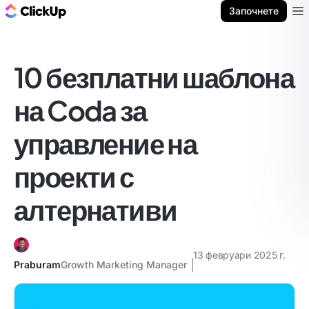
ClickUp блог
Започнете
Ope
10 безплатни шаблона
на Coda за
управление на
проекти с
алтернативи
13 февруари 2025 г.
Praburam
Growth Marketing Manager