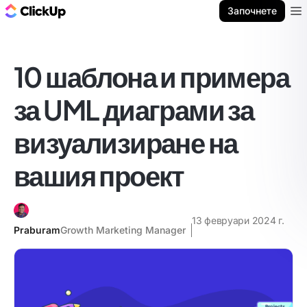
ClickUp блог
Започнете
Ope
10 шаблона и примера
за UML диаграми за
визуализиране на
вашия проект
13 февруари 2024 г.
Praburam
Growth Marketing Manager