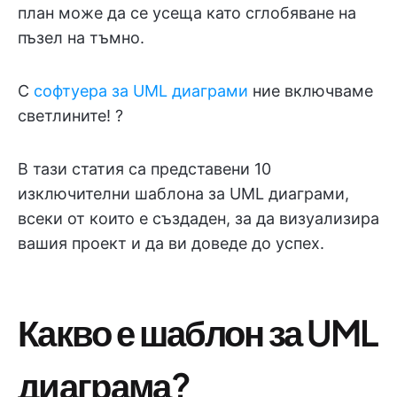
план може да се усеща като сглобяване на
пъзел на тъмно.
С
софтуера за UML диаграми
ние включваме
светлините! ?
В тази статия са представени 10
изключителни шаблона за UML диаграми,
всеки от които е създаден, за да визуализира
вашия проект и да ви доведе до успех.
Какво е шаблон за UML
диаграма?