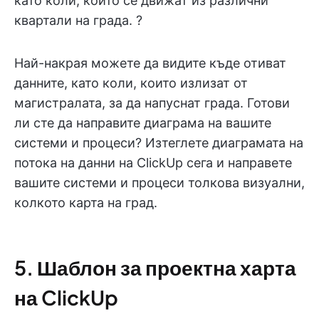
като коли, които се движат из различни
квартали на града. ?️
Най-накрая можете да видите къде отиват
данните, като коли, които излизат от
магистралата, за да напуснат града. Готови
ли сте да направите диаграма на вашите
системи и процеси? Изтеглете диаграмата на
потока на данни на ClickUp сега и направете
вашите системи и процеси толкова визуални,
колкото карта на град.
5. Шаблон за проектна харта
на ClickUp