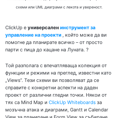
схеми или UML диаграми с лекота и увереност.
ClickUp е
универсален
инструмент за
управление на проекти
, който може да ви
помогне да планирате всичко – от просто
парти с пица до кацане на Луната. ?
Той разполага с впечатляваща колекция от
функции и режими на преглед, известни като
„Views”. Тези схеми ви позволяват да се
справите с конкретни аспекти на даден
проект от различни гледни точки. Някои от
тях са Mind Map и
ClickUp Whiteboards
за
мозъчна атака и диаграми, Gantt и Calendar
View за планиране и Form View за събиране