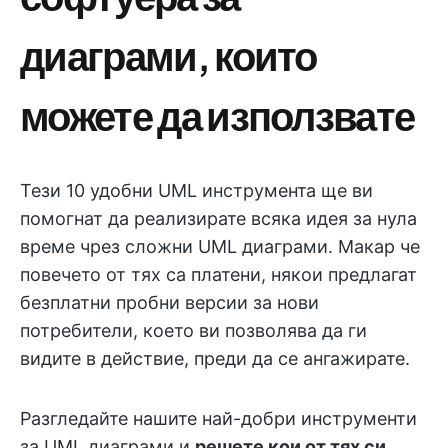
диаграми, които
можете да използвате
Тези 10 удобни UML инструмента ще ви
помогнат да реализирате всяка идея за нула
време чрез сложни UML диаграми. Макар че
повечето от тях са платени, някои предлагат
безплатни пробни версии за нови
потребители, което ви позволява да ги
видите в действие, преди да се ангажирате.
Разгледайте нашите най-добри инструменти
за UML диаграми и
решете кои от тях си