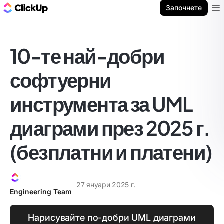
ClickUp блог
Започнете
Ope
10-те най-добри
софтуерни
инструмента за UML
диаграми през 2025 г.
(безплатни и платени)
27 януари 2025 г.
Engineering Team
Нарисувайте по-добри UML диаграми