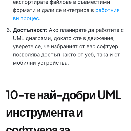
експортирате файлове в съвместими
формати и дали се интегрира в
работния
ви процес.
Достъпност
: Ако планирате да работите с
UML диаграми, докато сте в движение,
уверете се, че избраният от вас софтуер
позволява достъп както от уеб, така и от
мобилни устройства.
10-те най-добри UML
инструмента и
софтуера за