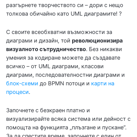
разгърнете творчеството си – дори с нещо
толкова обичайно като UML диаграмите! ?
С своите всеобхватни възможности за
диаграми и дизайн, той
революционизира
визуалното сътрудничество
. Без никакви
умения за кодиране можете да създавате
всичко – от UML диаграми, класови
диаграми, последователностни диаграми и
блок-схеми
до BPMN потоци и
карти на
процеси
.
Започнете с безкраен платно и
визуализирайте всяка система или дейност с
помощта на функцията „плъзгане и пускане”.
За да спестите време, започнете с един от