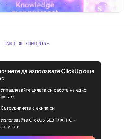
TABLE OF CONTENTS
почнете да използвате ClickUp още
ес
Управлявайте цялата си работа на едно
място
Сътрудничете с екипа си
Използвайте ClickUp БЕЗПЛАТНО –
завинаги