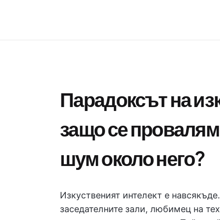
Парадоксът на из
защо се провалям
шум около него?
Изкуственият интелект е навсякъде.
заседателните зали, любимец на те