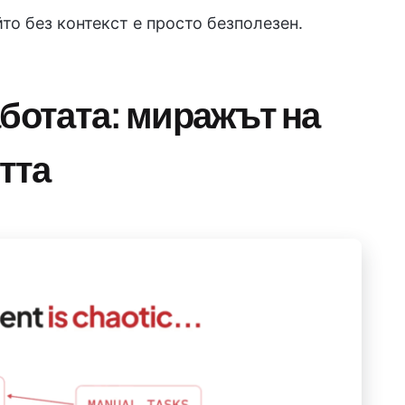
то без контекст е просто безполезен.
аботата: миражът на
тта