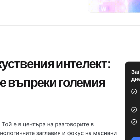
куствения интелект:
За
е въпреки големия
дн
 Той е в центъра на разговорите в
хнологичните заглавия и фокус на масивни