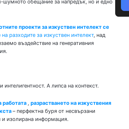
й-шумното обещание за напредък, но и едно
отните проекти за изкуствен интелект се
 на разходите за изкуствен интелект
, над
езаемо въздействие на генеративния
ия.
 интелигентност. А липса на контекст.
а работата
,
разрастването на изкуствения
кста
– перфектна буря от несвързани
я и изолирана информация.