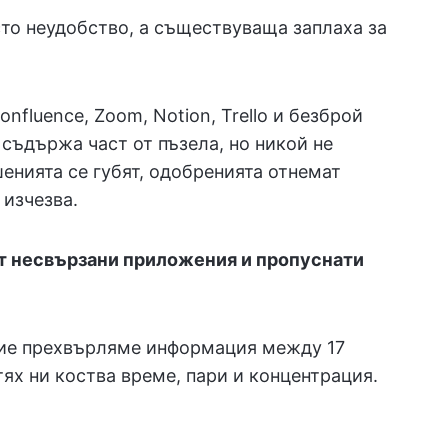
сто неудобство, а съществуваща заплаха за
nfluence, Zoom, Notion, Trello и безброй
 съдържа част от пъзела, но никой не
енията се губят, одобренията отнемат
 изчезва.
т несвързани приложения и пропуснати
ние прехвърляме информация между 17
тях ни коства време, пари и концентрация.