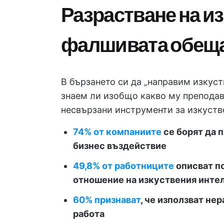
Разрастване на и
фалшивата обеща
В бързането си да „направим изкуст
знаем ли изобщо какво му преподав
несвързани инструменти за изкустве
74% от компаниите
се борят да 
бизнес въздействие
49,8% от работниците
описват по
отношение на изкуствения интел
60% признават
, че използват не
работа