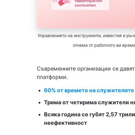
Управлението на инструменти, известия и ръч
отнема от работното ви врем
Съвременните организации се давят
платформи.
60% от времето на служителите 
Трима от четирима служители ня
Всяка година се губят 2,57 три
неефективност