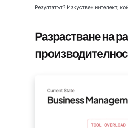
Резултатът? Изкуствен интелект, кой
Разрастване на р
производителнос