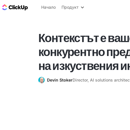
ClickUp блог
Начало
Продукт
Контекстът е ваш
конкурентно пре
на изкуствения и
Devin Stoker
Director, AI solutions archit