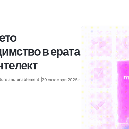
ето
димство в ерата
нтелект
ecture and enablement
20 октомври 2025 г.