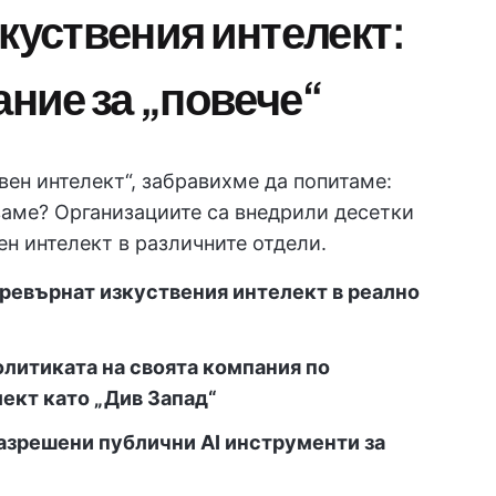
зкуствения интелект:
ние за „повече“
вен интелект“, забравихме да попитаме:
аме? Организациите са внедрили десетки
н интелект в различните отдели.
превърнат изкуствения интелект в реално
литиката на своята компания по
ект като „Див Запад“
разрешени публични AI инструменти за