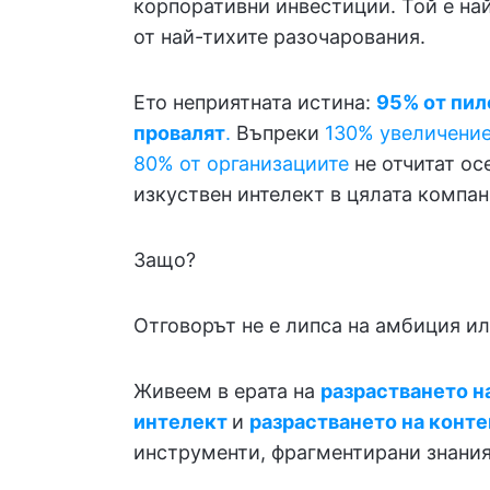
корпоративни инвестиции. Той е на
от най-тихите разочарования.
Ето неприятната истина:
95% от пил
провалят
.
Въпреки
130% увеличение
80% от организациите
не отчитат ос
изкуствен интелект в цялата компан
Защо?
Отговорът не е липса на амбиция или
Живеем в ерата на
разрастването н
интелект
и
разрастването на конте
инструменти, фрагментирани знани