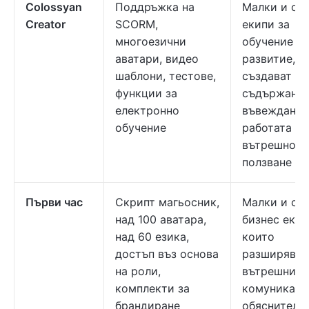
Colossyan
Поддръжка на
Малки и ср
Creator
SCORM,
екипи за
многоезични
обучение и
аватари, видео
развитие, к
шаблони, тестове,
създават в
функции за
съдържание
електронно
въвеждане 
обучение
работата и
вътрешно
ползване
Първи час
Скрипт магьосник,
Малки и ср
над 100 аватара,
бизнес екип
над 60 езика,
които
достъп въз основа
разширяват
на роли,
вътрешните
комплекти за
комуникаци
брандиране
обяснителн