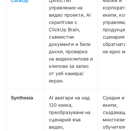
ClickUp
Цялостно
Малки и
управление на
корпоратив
видео проекти, AI
екипи, коит
скриптове с
управляват
ClickUp Brain,
продукцият
съвместни
сценария д
документи и бели
обратната в
дъски, проверка
на едно мяс
на видеоклипове и
клипове за запис
от уеб камера/
екран.
Synthesia
AI аватари на над
Средни и г
120 езика,
екипи,
преобразуване на
създаващи
сценарий във
многоезичн
видео,
обучителни