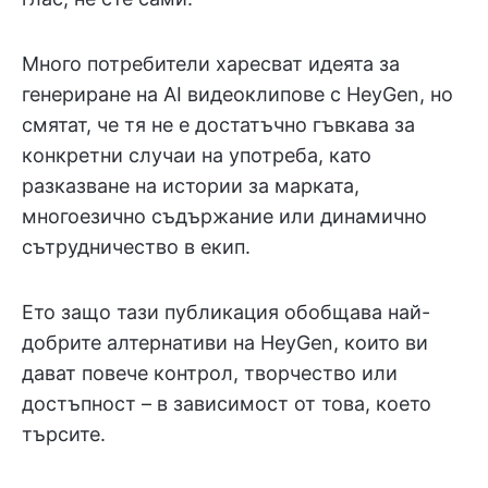
Много потребители харесват идеята за
генериране на AI видеоклипове с HeyGen, но
смятат, че тя не е достатъчно гъвкава за
конкретни случаи на употреба, като
разказване на истории за марката,
многоезично съдържание или динамично
сътрудничество в екип.
Ето защо тази публикация обобщава най-
добрите алтернативи на HeyGen, които ви
дават повече контрол, творчество или
достъпност – в зависимост от това, което
търсите.