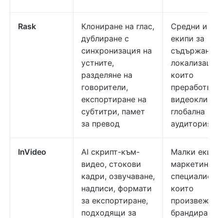
Rask
Клониране на глас,
Средни и г
дублиране с
екипи за
синхронизация на
съдържание
устните,
локализаци
разделяне на
които
говорители,
преработва
експортиране на
видеоклипо
субтитри, памет
глобална
за превод
аудитория
InVideo
AI скрипт-към-
Малки екип
видео, стокови
маркетинг
кадри, озвучаване,
специалист
надписи, формати
които
за експортиране,
произвежда
подходящи за
брандирано