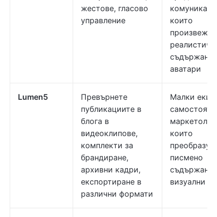
жестове, гласово
комуникаци
управление
които
произвежда
реалистичн
съдържание
аватари
Lumen5
Превърнете
Малки екип
публикациите в
самостояте
блога в
маркетолоз
видеоклипове,
които
комплекти за
преобразув
брандиране,
писмено
архивни кадри,
съдържание
експортиране в
визуални а
различни формати