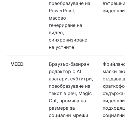
преобразуване на
вътрешни
PowerPoint,
видеоклипо
масово
генериране на
видео,
синхронизиране
на устните
VEED
Браузър-базиран
Фрийлансър
редактор с AI
малки екипи
аватари, субтитри,
създаващи
преобразуване на
краткоформ
текст в реч, Magic
съдържание
Cut, промяна на
видеоклипо
размера за
подходящи 
социални мрежи
социални м