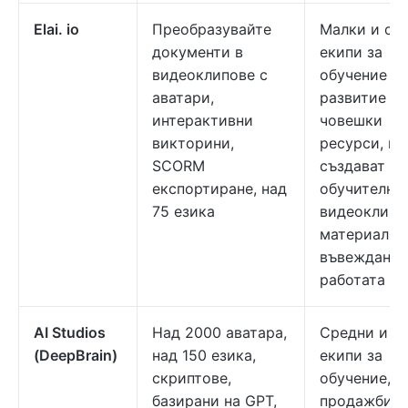
Elai. io
Преобразувайте
Малки и ср
документи в
екипи за
видеоклипове с
обучение и
аватари,
развитие и
интерактивни
човешки
викторини,
ресурси, ко
SCORM
създават
експортиране, над
обучителни
75 езика
видеоклипо
материали 
въвеждане 
работата
AI Studios
Над 2000 аватара,
Средни и г
(DeepBrain)
над 150 езика,
екипи за
скриптове,
обучение,
базирани на GPT,
продажби и