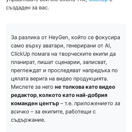
създаден за вас.
За разлика от HeyGen, който се фокусира
само върху аватари, генерирани от AI,
ClickUp помага на творческите екипи да
планират, пишат сценарии, записват,
преглеждат и проследяват напредъка по
цялата верига на видео продукцията.
Мислете за него
не толкова като видео
редактор, колкото като най-добрия
команден център
– т.е.
приложението за
всичко
– за екипите, работещи с
съдържание.