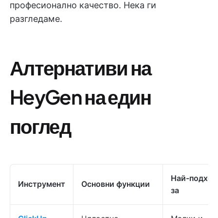
професионално качество. Нека ги
разгледаме.
Алтернативи на
HeyGen на един
поглед
Най-подхо
Инструмент
Основни функции
за