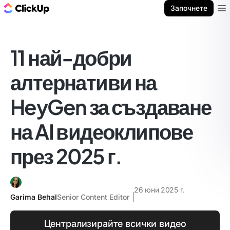
ClickUp блог
Започнете
Ope
11 най-добри
алтернативи на
HeyGen за създаване
на AI видеоклипове
през 2025 г.
26 юни 2025 г.
Garima Behal
Senior Content Editor
Централизирайте всички видео