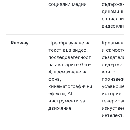
социални медии
съдържание
динамични
социални
видеоклипо
Runway
Преобразуване на
Креативни 
текст във видео,
и самостоя
последователност
създатели н
на аватарите Gen-
съдържание
4, премахване на
които
фона,
произвежда
кинематографични
усъвършенс
ефекти, AI
истории,
инструменти за
генерирани
движение
изкуствен
интелект.