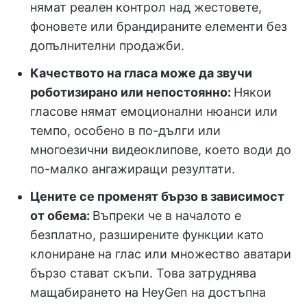
нямат реален контрол над жестовете,
фоновете или брандираните елементи без
допълнителни продажби.
Качеството на гласа може да звучи
роботизирано или непостоянно:
Някои
гласове нямат емоционални нюанси или
темпо, особено в по-дълги или
многоезични видеоклипове, което води до
по-малко ангажиращи резултати.
Цените се променят бързо в зависимост
от обема:
Въпреки че в началото е
безплатно, разширените функции като
клониране на глас или множество аватари
бързо стават скъпи. Това затруднява
мащабирането на HeyGen на достъпна