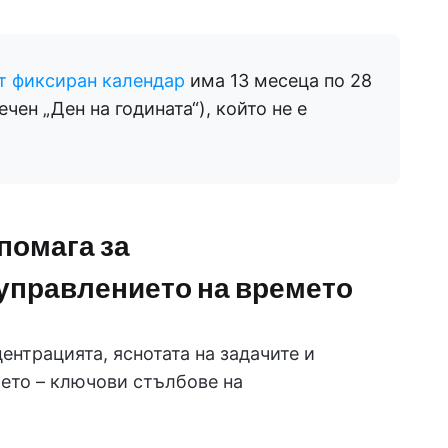
 фиксиран календар
има 13 месеца по 28
чен „Ден на годината“), който не е
помага за
управлението на времето
нтрацията, яснотата на задачите и
ето – ключови стълбове на