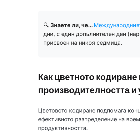
🔍
Знаете ли, че...
Международният
дни, с един допълнителен ден (наре
присвоен на никоя седмица.
Как цветното кодиране 
производителността и 
Цветовото кодиране подпомага конце
ефективното разпределение на врем
продуктивността.