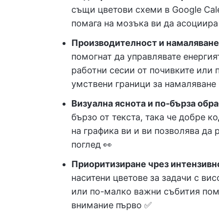
същи цветови схеми в Google Cal
помага на мозъка ви да асоциира
Производителност и намаляване
помогнат да управлявате енергият
работни сесии от почивките или 
умствени граници за намаляване 
Визуална яснота и по-бърза обра
бързо от текста, така че добре к
на графика ви и ви позволява да 
поглед 👀
Приоритизиране чрез интензивно
наситени цветове за задачи с вис
или по-малко важни събития пома
внимание първо ✅