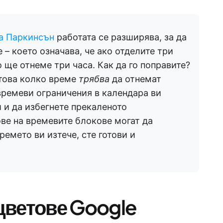
на Паркинсън
работата се разширява, за да
 – което означава, че ако отделите три
о ще отнеме три часа. Как да го поправите?
това колко време
трябва
да отнемат
времеви ограничения в календара ви
 и да избегнете прекаленото
ве на времевите блокове могат да
емето ви изтече, сте готови и
 цветове Google