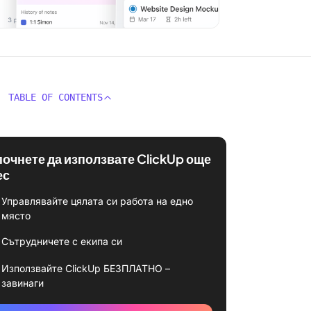
TABLE OF CONTENTS
почнете да използвате ClickUp още
ес
Управлявайте цялата си работа на едно
място
Сътрудничете с екипа си
Използвайте ClickUp БЕЗПЛАТНО –
завинаги