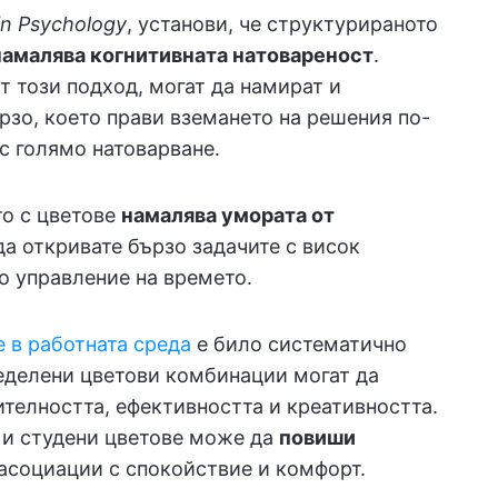
 in Psychology
, установи, че структурираното
намалява когнитивната натовареност
.
т този подход, могат да намират и
зо, което прави вземането на решения по-
с голямо натоварване.
то с цветове
намалява умората от
да откривате бързо задачите с висок
о управление на времето.
е в работната среда
е било систематично
ределени цветови комбинации могат да
телността, ефективността и креативността.
 и студени цветове може да
повиши
 асоциации с спокойствие и комфорт.