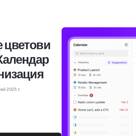
е цветови
 Календар
анизация
май 2025 г.