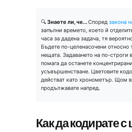
🔍
Знаете ли, че...
Според
закона 
запълни времето, което й отделите
часа за дадена задача, тя вероятн
Бъдете по-целенасочени относно 
нещата. Задаването на по-строги 
помага да останете концентрирани
усъвършенстване. Цветовите кодо
действат като хронометър. Щом вр
продължавате напред.
Как да кодирате с