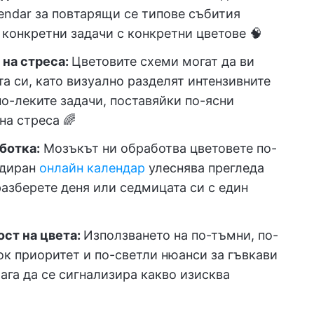
endar за повтарящи се типове събития
 конкретни задачи с конкретни цветове 🧠
 на стреса:
Цветовите схеми могат да ви
а си, като визуално разделят интензивните
по-леките задачи, поставяйки по-ясни
на стреса 🌈
ботка:
Мозъкът ни обработва цветовете по-
одиран
онлайн календар
улеснява прегледа
разберете деня или седмицата си с един
ст на цвета:
Използването на по-тъмни, по-
ок приоритет и по-светли нюанси за гъвкави
га да се сигнализира какво изисква