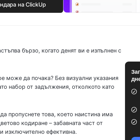
ндара на ClickUp
стъпва бързо, когато денят ви е изпълнен с
За
ое може да почака? Без визуални указания
дн
ато набор от задължения, отколкото като
е да пропуснете това, което наистина има
цветово кодиране – забавната част от
 и изключително ефективна.