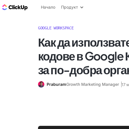
ClickUp блог
Начало
Продукт
GOOGLE WORKSPACE
Как да използват
кодове в Google
за по-добра орг
Praburam
Growth Marketing Manager
17 