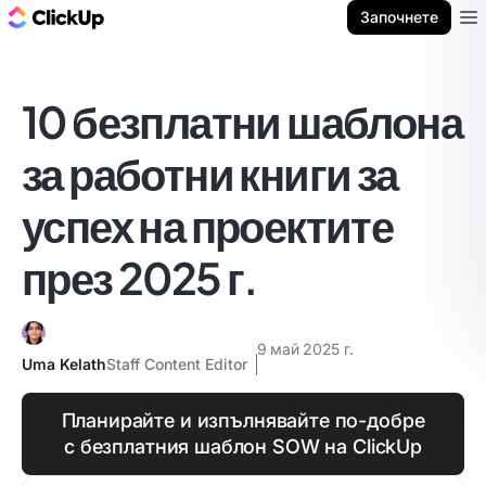
ClickUp блог
Започнете
Ope
10 безплатни шаблона
за работни книги за
успех на проектите
през 2025 г.
9 май 2025 г.
Uma Kelath
Staff Content Editor
Планирайте и изпълнявайте по-добре
с безплатния шаблон SOW на ClickUp