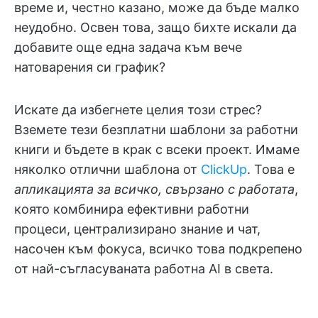
време и, честно казано, може да бъде малко
неудобно. Освен това, защо бихте искали да
добавите още една задача към вече
натоварения си график?
Искате да избегнете целия този стрес?
Вземете тези безплатни шаблони за работни
книги и бъдете в крак с всеки проект. Имаме
няколко отлични шаблона от
ClickUp
. Това е
апликацията за всичко, свързано с работата
,
която комбинира ефективни работни
процеси, централизирано знание и чат,
насочен към фокуса, всичко това подкрепено
от най-съгласуваната работна AI в света.