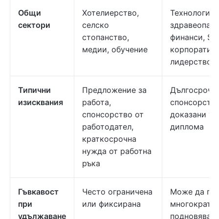
Общи
Хотелиерство,
Технологии,
сектори
селско
здравеопазв
стопанство,
финанси, ST
медии, обучение
корпоратив
лидерство
Типични
Предложение за
Дългосрочен
изисквания
работа,
спонсорство
спонсорство от
доказани ум
работодател,
диплома
краткосрочна
нужда от работна
ръка
Гъвкавост
Често ограничена
Може да по
при
или фиксирана
многократн
удължаване
подновяване