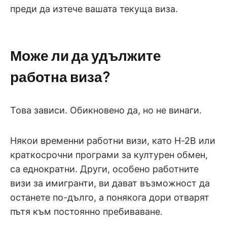
преди да изтече вашата текуща виза.
Може ли да удължите
работна виза?
Това зависи. Обикновено да, но не винаги.
Някои временни работни визи, като H-2B или
краткосрочни програми за културен обмен,
са еднократни. Други, особено работните
визи за имигранти, ви дават възможност да
останете по-дълго, а понякога дори отварят
пътя към постоянно пребиваване.