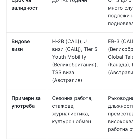
Срок на
До 1–2 години
От 3 до 5 го
валидност
много случа
подлежи на
подновяване
Видове
H-2B (САЩ), J
EB-3 (САЩ), 
визи
визи (САЩ), Tier 5
(Великобрит
Youth Mobility
Global Talent
(Великобритания),
(Канада), E
TSS виза
(Австралия)
(Австралия)
Примери за
Сезонна работа,
Ръководни
употреба
стажове,
длъжности, 
журналистика,
премествани
културен обмен
висококвал
работна рък