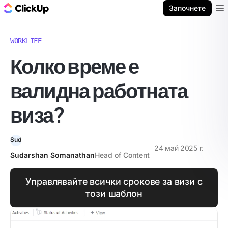
ClickUp блог
Започнете
Ope
WORKLIFE
Колко време е
валидна работната
виза?
24 май 2025 г.
Sudarshan Somanathan
Head of Content
Управлявайте всички срокове за визи с
този шаблон