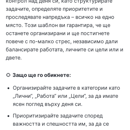
контрол над деня си, като структурирате
задачите, определяте приоритетите и
проследявате напредъка – всичко на едно
място. Този шаблон ви гарантира, че ще
останете организирани и ще постигнете
повече с по-малко стрес, независимо дали
балансирате работата, личните си цели или и
двете.
🌻
Защо ще го обикнете:
Организирайте задачите в категории като
„Лични“, „Работа“ или „Цели“, за да имате
ясен поглед върху деня си.
Приоритизирайте задачите според
важността и спешността им, за да се