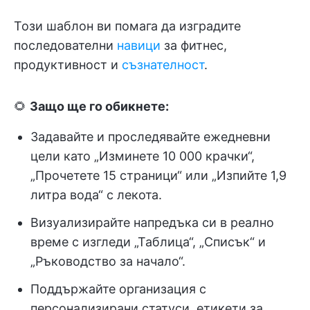
Този шаблон ви помага да изградите
последователни
навици
за фитнес,
продуктивност и
съзнателност
.
🌻
Защо ще го обикнете:
Задавайте и проследявайте ежедневни
цели като „Изминете 10 000 крачки“,
„Прочетете 15 страници“ или „Изпийте 1,9
литра вода“ с лекота.
Визуализирайте напредъка си в реално
време с изгледи „Таблица“, „Списък“ и
„Ръководство за начало“.
Поддържайте организация с
персонализирани статуси, етикети за