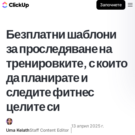
ClickUp блог
Започнете
Ope
Безплатни шаблони
за проследяване на
тренировките, с които
да планирате и
следите фитнес
целите си
13 април 2025 г.
Uma Kelath
Staff Content Editor