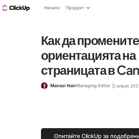
ClickUp блог
Начало
Продукт
Как да промените
ориентацията на
страницата в Ca
Manasi Nair
Managing Editor
2 април 2025
Опитайте ClickUp за подобрен