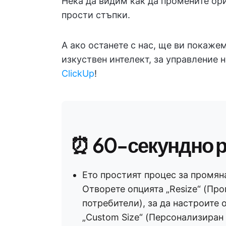
Нека да видим как да промените ори
прости стъпки.
А ако останете с нас, ще ви покаже
изкуствен интелект, за управление 
ClickUp
!
⏰ 60-секундно 
Ето простият процес за промяна
Отворете опцията „Resize“ (Про
потребители), за да настроите 
„Custom Size“ (Персонализиран 