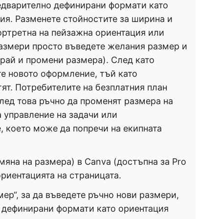
редварително дефинирани формати като
ия. Разменете стойностите за ширина и
портретна на пейзажна ориентация или
азмери просто въведете желания размер и
ирай и промени размера). След като
е новото оформление, тъй като
ят. Потребителите на безплатния план
след това ръчно да променят размера на
 управление на задачи или
, което може да попречи на екипната
мяна на размера) в Canva (достъпна за Pro
ориентацията на страницата.
ер“, за да въведете ръчно нови размери,
о дефинирани формати като ориентация