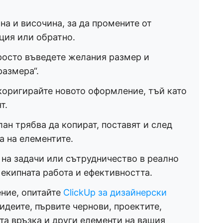
на и височина, за да промените от
ция или обратно.
росто въведете желания размер и
размера“.
коригирайте новото оформление, тъй като
т.
ан трябва да копират, поставят и след
а на елементите.
на задачи или сътрудничество в реално
 екипната работа и ефективността.
ние, опитайте
ClickUp за дизайнерски
 идеите, първите чернови, проектите,
та връзка и други елементи на вашия