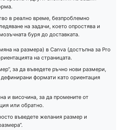
орма.
тво в реално време, безпроблемно
ледяване на задачи, което опростява и
мозъчната буря до доставката.
мяна на размера) в Canva (достъпна за Pro
ориентацията на страницата.
ер“, за да въведете ръчно нови размери,
о дефинирани формати като ориентация
на и височина, за да промените от
ция или обратно.
росто въведете желания размер и
размера“.