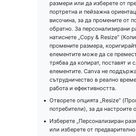
размери или да изберете от п
портретна и пейзажна ориентац
височина, за да промените от 
обратно. За персонализирани р
натиснете „Copy & Resize“ (Коп
промените размера, коригирайт
елементите може да се премест
трябва да копират, поставят и 
елементите. Canva не поддържа
сътрудничество в реално време
работа и ефективността.
Отворете опцията „Resize“ (Про
потребители), за да настроите 
Изберете „Персонализиран разм
или изберете от предварителн