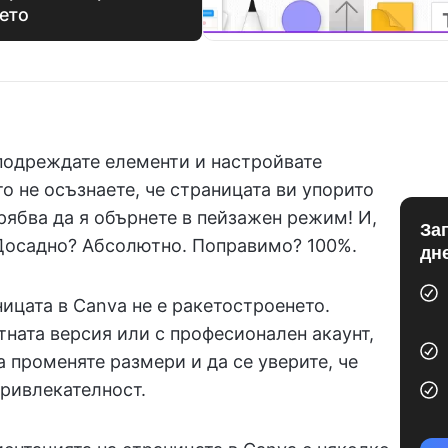
ето
 подреждате елементи и настройвате
о не осъзнаете, че страницата ви упорито
рябва да я обърнете в пейзажен режим! И,
За
. Досадно? Абсолютно. Поправимо? 100%.
дн
ицата в Canva не е ракетостроенето.
тната версия или с професионален акаунт,
 променяте размери и да се уверите, че
привлекателност.