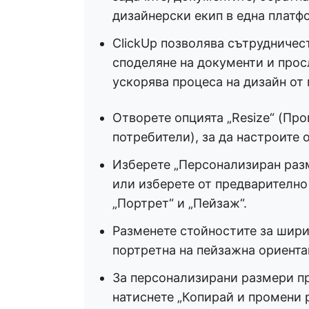
дизайнерски екип в една платф
ClickUp позволява сътрудничес
споделяне на документи и прос
ускорява процеса на дизайн от 
Отворете опцията „Resize“ (Про
потребители), за да настроите 
Изберете „Персонализиран разм
или изберете от предварителн
„Портрет“ и „Пейзаж“.
Разменете стойностите за шири
портретна на пейзажна ориента
За персонализирани размери п
натиснете „Копирай и промени 