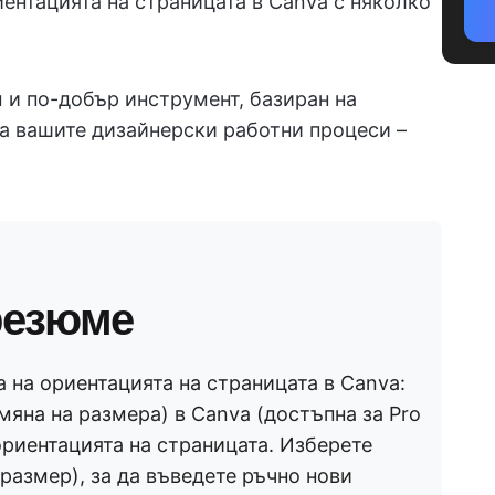
ентацията на страницата в Canva с няколко
м и по-добър инструмент, базиран на
на вашите дизайнерски работни процеси –
резюме
 на ориентацията на страницата в Canva:
мяна на размера) в Canva (достъпна за Pro
ориентацията на страницата. Изберете
размер), за да въведете ръчно нови