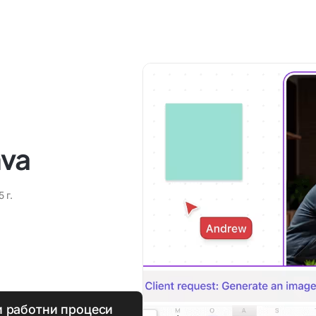
nva
 г.
и работни процеси