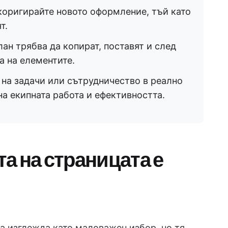
коригирайте новото оформление, тъй като
т.
ан трябва да копират, поставят и след
а на елементите.
на задачи или сътрудничество в реално
на екипната работа и ефективността.
а на страницата е
а изглежда като маловажен избор, но тя