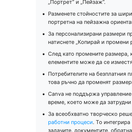
„Портрет“ и „Пейзаж“.
Разменете стойностите за шири
портретна на пейзажна ориента
За персонализирани размери п
натиснете „Копирай и промени 
След като промените размера, 
елементите може да се изместя
Потребителите на безплатния пл
това ръчно да променят размер
Canva не поддържа управление 
време, което може да затрудни
За всеобхватно творческо реше
работни процеси
. То интегрира
задачите, документите, обратна