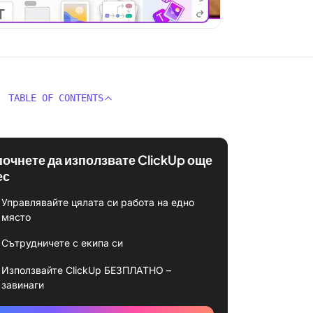
TABLE OF CONTENTS
почнете да използвате ClickUp още
ес
Управлявайте цялата си работа на едно
място
Сътрудничете с екипа си
Използвайте ClickUp БЕЗПЛАТНО –
завинаги