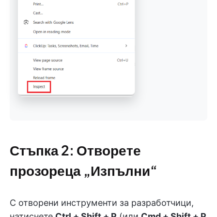
Стъпка 2: Отворете
прозореца „Изпълни“
С отворени инструменти за разработчици,
натиснете
Ctrl + Shift + P
(или
Cmd + Shift + P