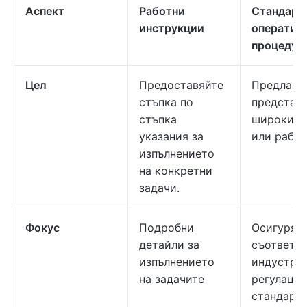
Аспект
Работни
Стандарт
инструкции
оператив
процедури
Цел
Предоставяйте
Предлага
стъпка по
представа
стъпка
широките
указания за
или работ
изпълнението
на конкретни
задачи.
Фокус
Подробни
Осигурява
детайли за
съответст
изпълнението
индустри
на задачите
регулации
стандарти