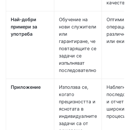
качество
Най-добри
Обучение на
Оптимизи
примери за
нови служители
операциит
употреба
или
различнит
гарантиране, че
или екипи
повтарящите се
задачи се
изпълняват
последователно
Приложение
Използва се,
Наблегнет
когато
последов
прецизността и
и отчетно
яснотата в
широките
индивидуалните
процеси.
задачи са от