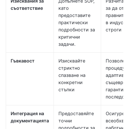
Изисквания за
Допълнете SOP,
Разчитайт
съответствие
като
за да отг
предоставите
правните 
практически
в индустр
подробности за
строги ре
критични
задачи.
Гъвкавост
Изисквайте
Позволете
стриктно
процедур
спазване на
адаптивно
конкретни
същеврем
стъпки
гарантира
последова
Интеграция на
Предоставяйте
Осигурете
документацията
точни
всеобхва
подробности за
работни п