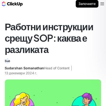
ClickUp блог
Започнете
Ope
Работни инструкции
срещу SOP: каква е
разликата
Sudarshan Somanathan
Head of Content
13 декември 2024 г.