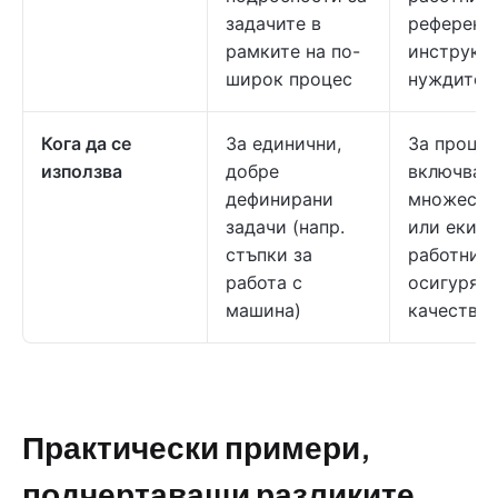
задачите в
референт
рамките на по-
инструкц
широк процес
нуждите.
Кога да се
За единични,
За процес
използва
добре
включващ
дефинирани
множеств
задачи (напр.
или екипи
стъпки за
работни п
работа с
осигурява
машина)
качествот
Практически примери,
подчертаващи разликите