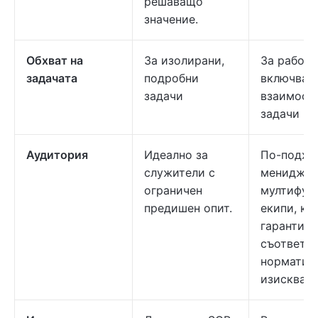
решаващо
значение.
Обхват на
За изолирани,
За работн
задачата
подробни
включващ
задачи
взаимосв
задачи ил
Аудитория
Идеално за
По-подхо
служители с
мениджър
ограничен
мултифун
предишен опит.
екипи, ко
гарантира
съответст
норматив
изисквани