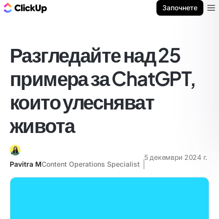
ClickUp блог
Започнете
Ope
Разгледайте над 25
примера за ChatGPT,
които улесняват
живота
5 декември 2024 г.
Pavitra M
Content Operations Specialist