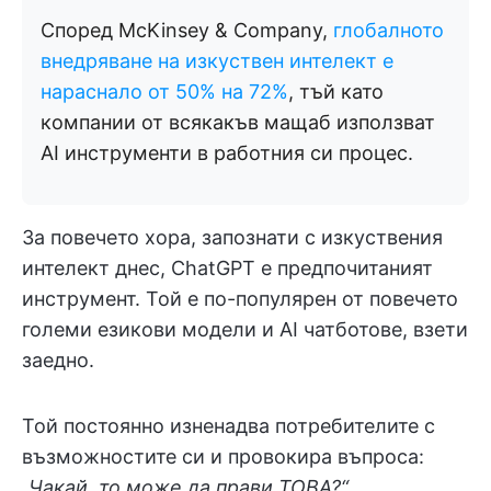
Според McKinsey & Company,
глобалното
внедряване на изкуствен интелект е
нараснало от 50% на 72%
, тъй като
компании от всякакъв мащаб използват
AI инструменти в работния си процес.
За повечето хора, запознати с изкуствения
интелект днес, ChatGPT е предпочитаният
инструмент. Той е по-популярен от повечето
големи езикови модели и AI чатботове, взети
заедно.
Той постоянно изненадва потребителите с
възможностите си и провокира въпроса:
„Чакай, то
може да прави ТОВА?“