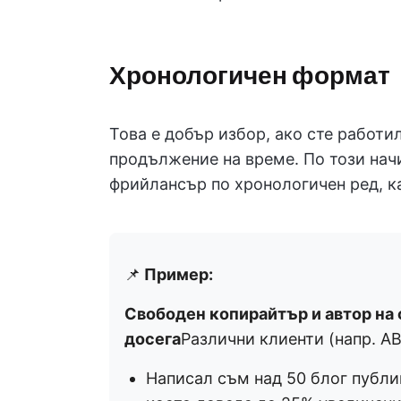
Хронологичен формат
Това е добър избор, ако сте работ
продължение на време. По този нач
фрийлансър по хронологичен ред, к
📌
Пример:
Свободен копирайтър и автор на с
досега
Различни клиенти (напр. AB
Написал съм над 50 блог публик