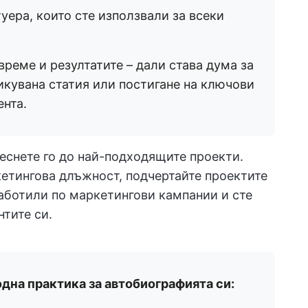
уера, които сте използвали за всеки
реме и резултатите – дали става дума за
икувана статия или постигане на ключови
ента.
теснете го до най-подходящите проекти.
кетингова длъжност, подчертайте проектите
работили по маркетингови кампании и сте
тите си.
одна практика за автобиографията си: