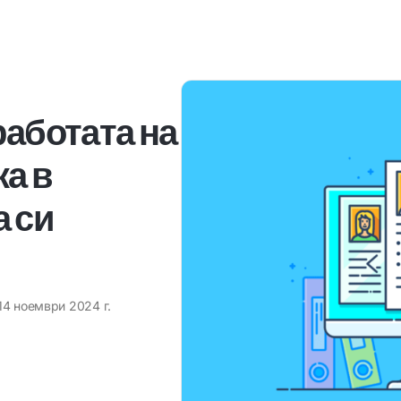
работата на
а в
 си
14 ноември 2024 г.