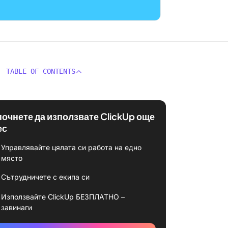
TABLE OF CONTENTS
почнете да използвате ClickUp още
ес
Управлявайте цялата си работа на едно
място
Сътрудничете с екипа си
Използвайте ClickUp БЕЗПЛАТНО –
завинаги