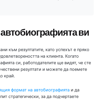
 автобиографията ви
ни към резултатите, като успехът е пряко
 удовлетвореността на клиента. Когато
афията си, работодателите ще видят, че сте
ачествени резултати и можете да поемете
о край.
ящия формат на автобиографията
и да
ит стратегически, за да подчертаете