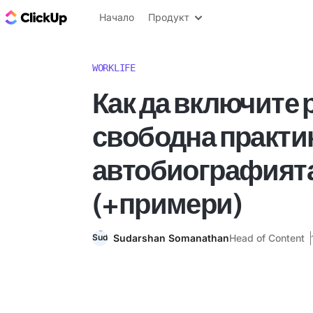
ClickUp блог
Начало
Продукт
WORKLIFE
Как да включите 
свободна практик
автобиографията
(+примери)
Sudarshan Somanathan
Head of Content