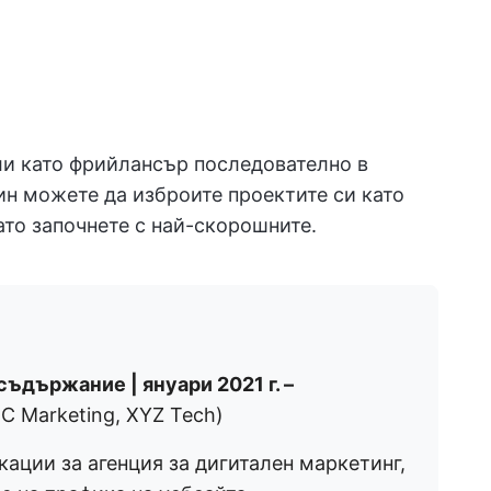
или като фрийлансър последователно в
ин можете да изброите проектите си като
ато започнете с най-скорошните.
ъдържание | януари 2021 г. –
C Marketing, XYZ Tech)
ации за агенция за дигитален маркетинг,