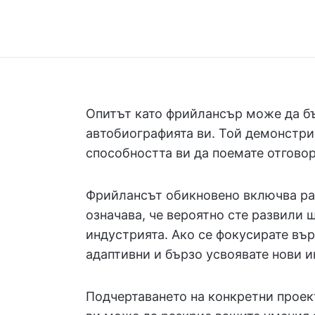
Опитът като фрийлансър може да б
автобиографията ви. Той демонстри
способността ви да поемате отговор
Фрийлансът обикновено включва раб
означава, че вероятно сте развили 
индустрията. Ако се фокусирате вър
адаптивни и бързо усвоявате нови 
Подчертаването на конкретни проек