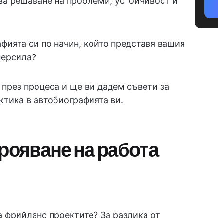
за решаване на проблеми, устойчивост и
фията си по начин, който представя вашия
персила?
 през процеса и ще ви дадем съвети за
ктика в автобиографията ви.
рояване на работа
а фрийланс проектите? За разлика от