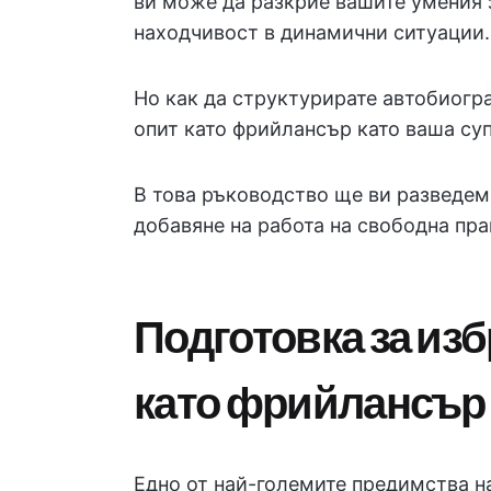
ви може да разкрие вашите умения 
находчивост в динамични ситуации.
Но как да структурирате автобиогра
опит като фрийлансър като ваша су
В това ръководство ще ви разведем
добавяне на работа на свободна пра
Подготовка за изб
като фрийлансър
Едно от най-големите предимства н