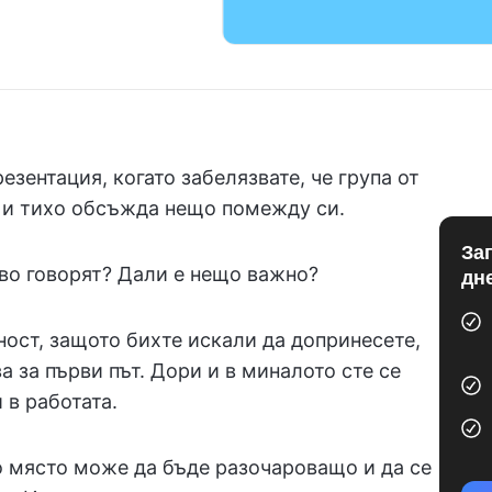
езентация, когато забелязвате, че група от
а и тихо обсъжда нещо помежду си.
За
во говорят? Дали е нещо важно?
дн
ост, защото бихте искали да допринесете,
ва за първи път. Дори и в миналото сте се
 в работата.
о място може да бъде разочароващо и да се