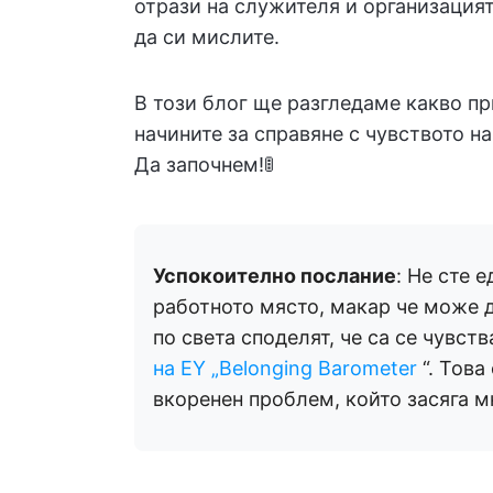
отрази на служителя и организацият
да си мислите.
В този блог ще разгледаме какво п
начините за справяне с чувството н
Да започнем!🚦
Успокоително послание
: Не сте 
работното място, макар че може д
по света споделят, че са се чувст
на EY „Belonging Barometer
“. Това
вкоренен проблем, който засяга мн