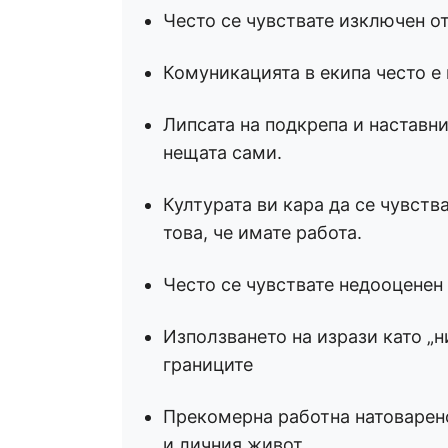
Често се чувствате изключен о
Комуникацията в екипа често е
Липсата на подкрепа и наставн
нещата сами.
Културата ви кара да се чувств
това, че имате работа.
Често се чувствате недооценен
Използването на изрази като „н
границите
Прекомерна работна натоварен
и личния живот