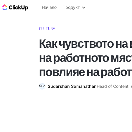
ClickUp блог
Начало
Продукт
CULTURE
Как чувството на
на работното мяс
повлияе на работ
Sudarshan Somanathan
Head of Content