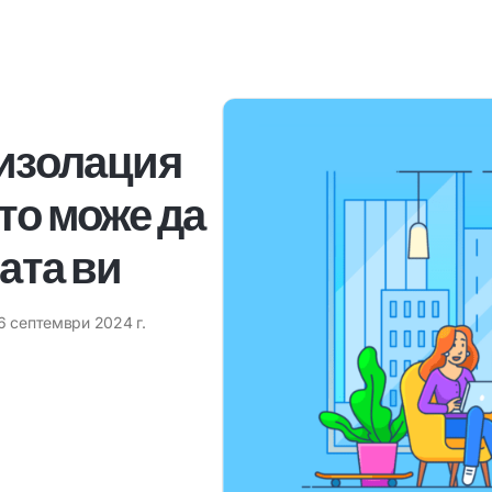
 изолация
то може да
ата ви
6 септември 2024 г.