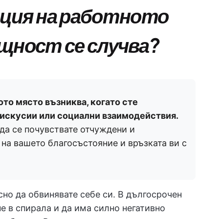
ация на работното
щност се случва?
ото място възниква, когато сте
дискусии или социални взаимодействия.
да се почувствате отчуждени и
 на вашето благосъстояние и връзката ви с
сно да обвинявате себе си. В дългосрочен
е в спирала и да има силно негативно