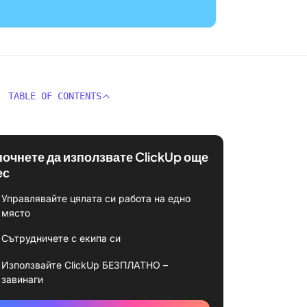
TABLE OF CONTENTS
почнете да използвате ClickUp още
ес
Управлявайте цялата си работа на едно
място
Сътрудничете с екипа си
Използвайте ClickUp БЕЗПЛАТНО –
завинаги