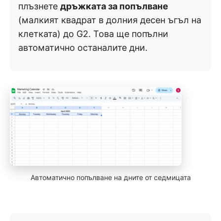
плъзнете
дръжката за попълване
(малкият квадрат в долния десен ъгъл на
клетката) до G2. Това ще попълни
автоматично останалите дни.
Автоматично попълване на дните от седмицата