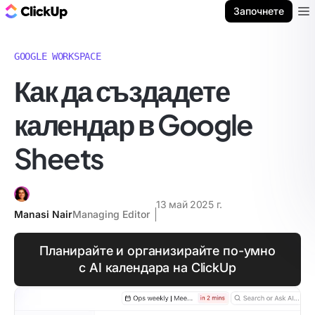
ClickUp блог
Започнете
Ope
GOOGLE WORKSPACE
Как да създадете
календар в Google
Sheets
13 май 2025 г.
Manasi Nair
Managing Editor
Планирайте и организирайте по-умно
с AI календара на ClickUp