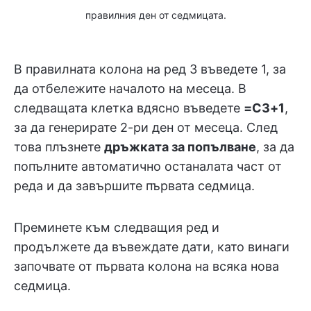
правилния ден от седмицата.
В правилната колона на ред 3 въведете 1, за
да отбележите началото на месеца. В
следващата клетка вдясно въведете
=C3+1
,
за да генерирате 2-ри ден от месеца. След
това плъзнете
дръжката за попълване
, за да
попълните автоматично останалата част от
реда и да завършите първата седмица.
Преминете към следващия ред и
продължете да въвеждате дати, като винаги
започвате от първата колона на всяка нова
седмица.