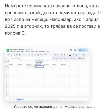
Намерете правилната начална колона, като
проверите в кой ден от седмицата се пада 1-
во число на месеца. Например, ако 1 април
2025 г. е вторник, то трябва да се постави в
колона C.
Уверете се, че първият ден от месеца съвпада с