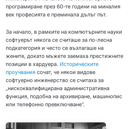
програмиране през 60-те години на миналия
век професията е преминала дълъг път.
За начало, в рамките на компютърните науки
софтуерът някога се считаше за по-лесна
подкатегория и често се възлагаше на
жените, докато мъжете заемаха престижните
позиции в хардуера.
Историческите
проучвания
сочат, че някои видове
софтуерно инженерство се считаха за
„нискоквалифицирана административна
функция, подобна на архивиране, машинопис
или телефонно превключване“.