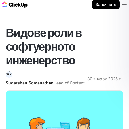
ClickUp блог
Започнете
Ope
Видове роли в
софтуерното
инженерство
30 януари 2025 г.
Sudarshan Somanathan
Head of Content