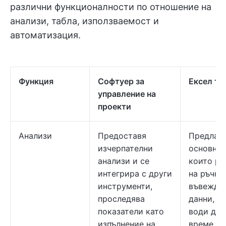
различни функционалности по отношение на
анализи, табла, използваемост и
автоматизация.
Функция
Софтуер за
Ексел та
управление на
проекти
Анализи
Предоставя
Предлаг
изчерпателни
основни 
анализи и се
които ра
интегрира с други
на ръчно
инструменти,
въвеждан
проследява
данни, к
показатели като
води до
изпълнение на
време и