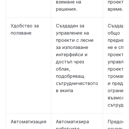
вземане на
проекта 
решения.
време.
Удобство за
Създаден за
Създаден
ползване
управление на
общо
проекти с лесни
предназн
за използване
не е спе
интерфейси и
проектир
достъп чрез
управлен
облак,
проекти,
подобряващ
тромав 
сътрудничеството
и предла
в екипа
ограниче
възможн
сътрудни
Автоматизация
Автоматизира
Предост
работните
основни,