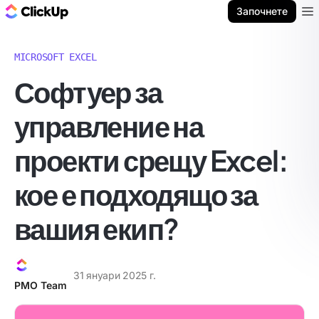
ClickUp блог
Започнете
Ope
MICROSOFT EXCEL
Софтуер за
управление на
проекти срещу Excel:
кое е подходящо за
вашия екип?
31 януари 2025 г.
PMO Team