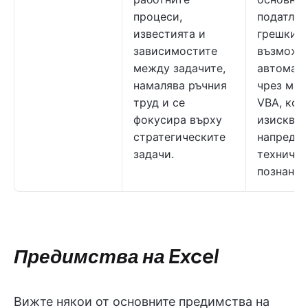
процеси,
податлив
известията и
грешки
зависимостите
възможн
между задачите,
автомат
намалява ръчния
чрез мак
труд и се
VBA, кое
фокусира върху
изисква
стратегическите
напредн
задачи.
техничес
познания
Предимства на Excel
Вижте някои от основните предимства на