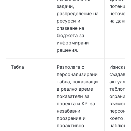
задачи,
потенци
разпределение на
неточен 
ресурси и
на данни
спазване на
бюджета за
информирани
решения.
Табла
Разполага с
Изисква 
персонализирани
създаван
табла, показващи
актуализ
в реално време
таблото 
показатели за
ограниче
проекта и KPI за
възможн
незабавни
персонал
прозрения и
което за
проактивно
наблюден