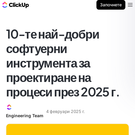
ClickUp блог
Започнете
Ope
10-те най-добри
софтуерни
инструмента за
проектиране на
процеси през 2025 г.
4 февруари 2025 г.
Engineering Team