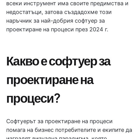
всеки инструмент има своите предимства и
недостатъци, затова създадохме този
наръчник за най-добрия софтуер за
проектиране на процеси през 2024 г.
Какво е софтуер за
проектиране на
процеси?
Софтуерът за проектиране на процеси
помага на бизнес потребителите и екипите да
изградят визуална парадигма, която