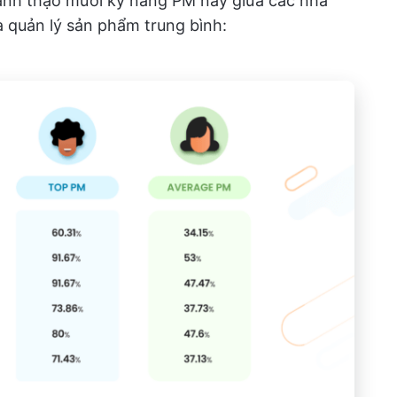
hành thạo mười kỹ năng PM này giữa các nhà
 quản lý sản phẩm trung bình: