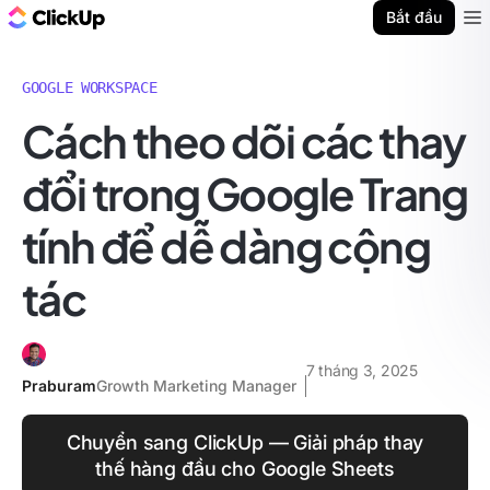
ClickUp Blog
Bắt đầu
Ope
GOOGLE WORKSPACE
Cách theo dõi các thay
đổi trong Google Trang
tính để dễ dàng cộng
tác
7 tháng 3, 2025
Praburam
Growth Marketing Manager
Chuyển sang ClickUp — Giải pháp thay
thế hàng đầu cho Google Sheets