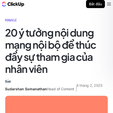
ClickUp Blog
Bắt đầu
Ope
MANAGE
20 ý tưởng nội dung
mạng nội bộ để thúc
đẩy sự tham gia của
nhân viên
8 tháng 2, 2025
Sudarshan Somanathan
Head of Content